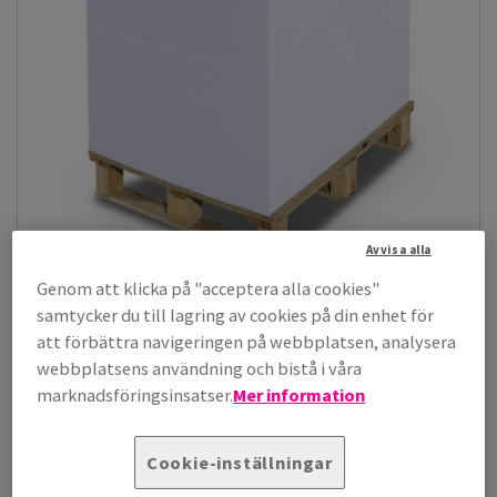
Avvisa alla
Genom att klicka på "acceptera alla cookies"
Galerie Art Matt
samtycker du till lagring av cookies på din enhet för
GalerieArt™ Matt är ett högbestruket papper med matt ytfinish,
att förbättra navigeringen på webbplatsen, analysera
hög vithet och extra hög...
webbplatsens användning och bistå i våra
Visa artiklar
(18)
marknadsföringsinsatser.
Mer information
Cookie-inställningar
Papper, kartong och kuvert
Digitala produkter