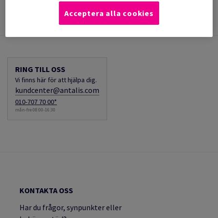
Dry toner & Laser printing
Bestruket
Standard Papers
Acceptera alla cookies
Matt
RING TILL OSS
Vi finns här för att hjälpa dig.
kundcenter@antalis.com
010-707 70 00*
mån-fre 08:00-16:30
KONTAKTA OSS
Har du frågor, synpunkter eller