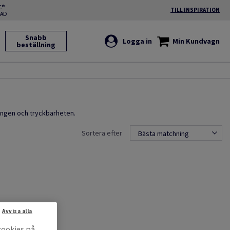
C®
TILL INSPIRATION
RAD
Snabb
Logga in
Min Kundvagn
beställning
ingen och tryckbarheten.
Sortera efter
Bästa matchning
Avvisa alla
cookies på