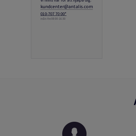
Vi finns här för att hjälpa dig.
kundcenter@antalis.com
010-707 70 00*
mån-fre 08:00-16:30