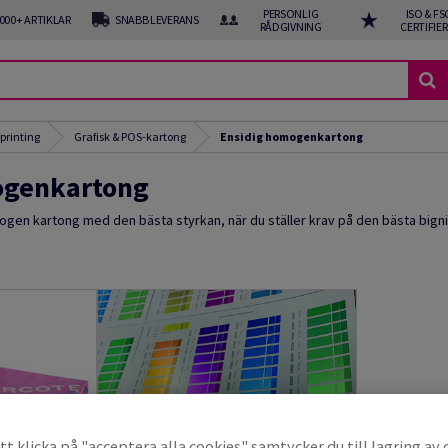
PERSONLIG
ISO & FS
 000+ ARTIKLAR
SNABB LEVERANS
RÅDGIVNING
CERTIFIE
 printing
Grafisk & POS-kartong
Ensidig homogenkartong
ogenkartong
gen kartong med den bästa styrkan, när du ställer krav på den bästa bign
t klicka på "acceptera alla cookies" samtycker du till lagring av 