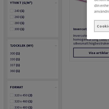
YTVIKT (G/M²)
din enhe
240
(1)
användni
260
(1)
280
(1)
Cooki
300
(1)
Invercote G
Invercote G är en oliksid
homogenkartong (SBB)
silkesmatt högbestruken 
TJOCKLEK (MY)
Visa artiklar
300
(1)
330
(1)
337
(1)
360
(1)
FORMAT
320 x 450
(2)
320 x 460
(1)
330 x 480
(1)