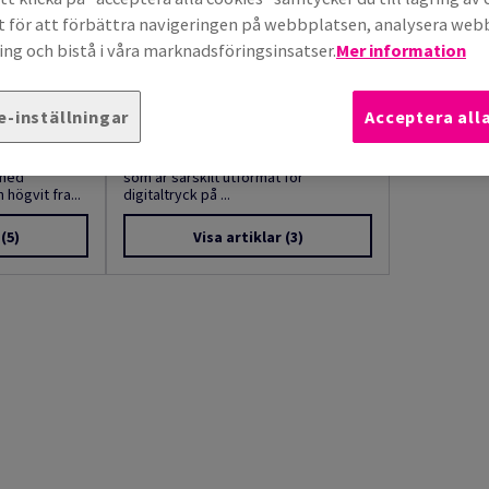
t för att förbättra navigeringen på webbplatsen, analysera we
ng och bistå i våra marknadsföringsinsatser.
Mer information
e-inställningar
Acceptera all
Ecofoil
ig
Ecofoil Digital är ett metalliserat folie
 med
som är särskilt utformat för
högvit fra...
digitaltryck på ...
(5)
Visa artiklar
(3)