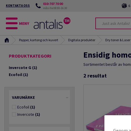
010-707 70 00
KONTAKTA OSS
6
mån-fre 08:00-16:30
MENY
Papper, kartong och kuvert
Digitala produkter
Dry toner & Laser
Ensidig hom
PRODUKTKATEGORI
Sortimentet består av homo
Invercote G
(1)
Ecofoil
(1)
2
resultat
VARUMÄRKE
Ecofoil
(1)
Invercote
(1)
Genom at