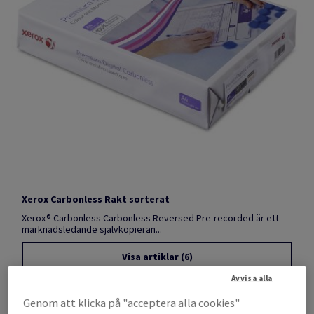
Xerox Carbonless Rakt sorterat
Xerox® Carbonless Carbonless Reversed Pre-recorded är ett
marknadsledande självkopieran...
Visa artiklar
(6)
Avvisa alla
Genom att klicka på "acceptera alla cookies"