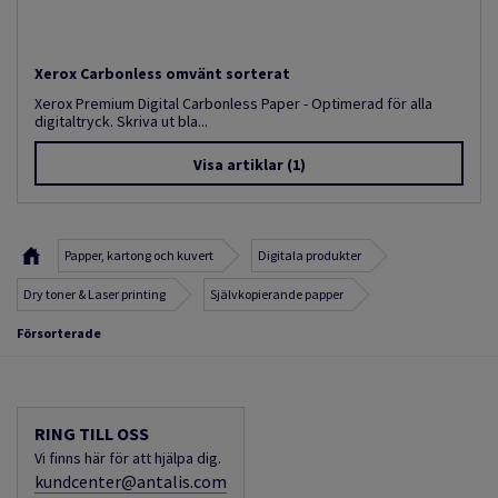
Xerox Carbonless omvänt sorterat
Xerox Premium Digital Carbonless Paper - Optimerad för alla
digitaltryck. Skriva ut bla...
Visa artiklar
(1)
Papper, kartong och kuvert
Digitala produkter
Dry toner & Laser printing
Självkopierande papper
Försorterade
RING TILL OSS
Vi finns här för att hjälpa dig.
kundcenter@antalis.com