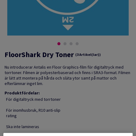
FloorShark Dry Toner
(3 Artikel(lar))
Nu introducerar Antalis en Floor Graphics-film för digitaltryck med
torrtoner. Filmen är polyesterbaserad och finns i SRA3-format. Filmen
är lätt att montera på hårda och släta ytor samt på mattor och
efterlämnar inget lim.
Produktfördelar:
För digitaltryck med torrtoner
För inomhusbruk, R10 anti-slip
rating
Ska inte lamineras