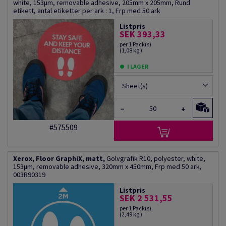
white, 153µm, removable adhesive, 205mm x 205mm, Rund
etikett, antal etiketter per ark : 1, Frp med 50 ark
Listpris
SEK 393,33
per 1 Pack(s)
(1,08 kg )
I LAGER
Sheet(s)
−
+
#575509
Xerox, Floor GraphiX, matt,
Golvgrafik R10, polyester, white,
153µm, removable adhesive, 320mm x 450mm, Frp med 50 ark,
003R90319
Listpris
SEK 2 531,55
per 1 Pack(s)
(2,49 kg )