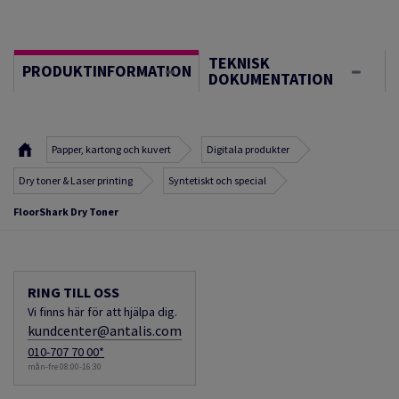
TEKNISK
PRODUKTINFORMATION
DOKUMENTATION
Papper, kartong och kuvert
Digitala produkter
Dry toner & Laser printing
Syntetiskt och special
FloorShark Dry Toner
RING TILL OSS
Vi finns här för att hjälpa dig.
kundcenter@antalis.com
010-707 70 00*
mån-fre 08:00-16:30