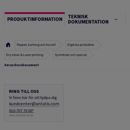
TEKNISK
PRODUKTINFORMATION
DOKUMENTATION
Papper, kartong och kuvert
Digitala produkter
Dry toner & Laser printing
Syntetiskt och special
Xerox DuraDocument
RING TILL OSS
Vi finns här för att hjälpa dig.
kundcenter@antalis.com
010-707 70 00*
mån-fre 08:00-16:30