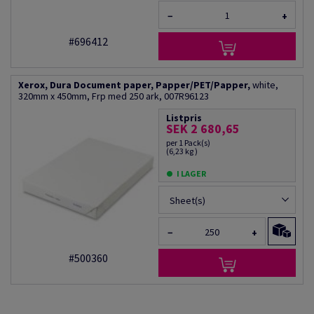
−
+
#696412
Xerox, Dura Document paper, Papper/PET/Papper,
white,
320mm x 450mm, Frp med 250 ark, 007R96123
Listpris
SEK 2 680,65
per 1 Pack(s)
(6,23 kg )
I LAGER
Sheet(s)
−
+
#500360