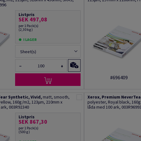
6996
Listpris
SEK 497,08
per 1 Pack(s)
(2,30 kg )
I LAGER
Sheet(s)
−
+
#696409
ar Synthetic, Vivid,
matt, smooth,
Xerox, Premium NeverTear 
 yellow, 160g/m2, 123µm, 210mm x
polyester, Royal black, 16
 ark, 003R92340
låda med 100 ark, 003R9699
Listpris
SEK 867,30
per 1 Pack(s)
(500 g )