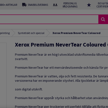
PERSONLIG
ISO & FS
 000+ ARTIKLAR
SNABB LEVERANS
RÅDGIVNING
CERTIFIE
 printing
Syntetiskt och special
Xerox Premium NeverTear Coloured
Xerox Premium NeverTear Coloured
Premium NeverTear är en högt utvecklad utskriftsmedia tillverka
svartvitt.
Premium NeverTear har ett mervärdeutseende och känsla för prod
Premium NeverTear är vatten, olja och fett resistenta. De tunna
versionerna har en imponerande styvhet. Alla tjocklekar är lämpli
som digital utskrift.
Premium NeverTear uppnår styrka och hållbarhet utan användning
Premium NeverTear ger tryckerier ett perfekt tillfälle att flytta mi