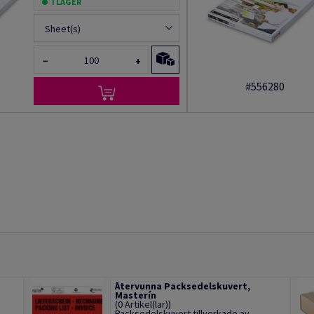
I LAGER
Sheet(s)
−
+
#556280
Återvunna Packsedelskuvert,
Masterín
(0 Artikel(lar))
Packsedelskuvert tillverkade av