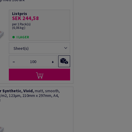
Listpris
SEK 244,58
per 1 Pack(s)
(6,06 kg )
I LAGER
Sheet(s)
−
+
Synthetic, Vivid,
matt, smooth,
0g/m2, 123µm, 210mm x 297mm, A4,
3