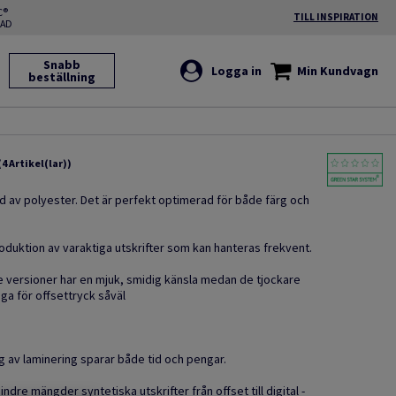
C®
TILL INSPIRATION
RAD
Snabb
Logga in
Min Kundvagn
beställning
(4 Artikel(lar))
d av polyester. Det är perfekt optimerad för både färg och
uktion av varaktiga utskrifter som kan hanteras frekvent.
re versioner har en mjuk, smidig känsla medan de tjockare
ga för offsettryck såväl
 av laminering sparar både tid och pengar.
ndre mängder syntetiska utskrifter från offset till digital -