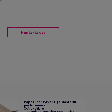
Kontakta oss
Papptuber fyrkantiga Masterín
performance
(0 Artikel(lar))
Fyrkantiga papptuber som designats