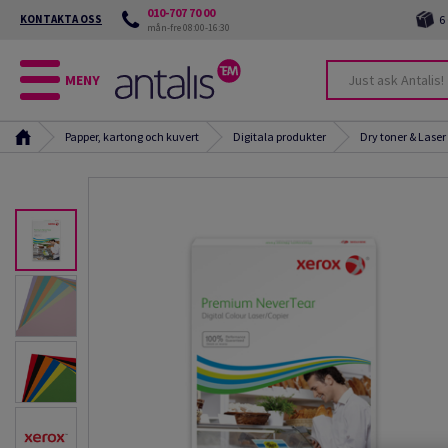
010-707 70 00
KONTAKTA OSS
6
mån-fre 08:00-16:30
MENY
Papper, kartong och kuvert
Digitala produkter
Dry toner & Laser