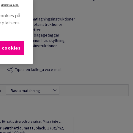
ara olika
Avvisa alla
Användning:
cookies på
● Menyer / matlagningsinstruktioner
bbplatsens
● Flygsäkerhetsinstruktioner
● bordstabletter
● Personliga bagagetaggar
● Utomhus / inomhus skyltning
● Planteringsinstruktioner
a cookies
● Kartor
Tipsa en kollega via e-mail
r
Bästa matchning
Handla nu för exklusiva och bra priser. Missa inte chansen – fynda idag! Varor från vår Outlet kan inte returneras. Erbjudandet gäller så länge lagret räcker.
 Synthetic, matt,
black, 170g/m2,
p med 100 ark