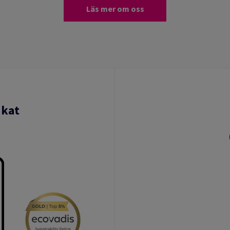
Läs mer om oss
ikat