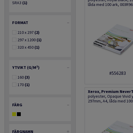
SRA3
(1)
låda med 100 ark, 003R9
FORMAT
210 x 297
(2)
297 x 1200
(1)
320 x 450
(1)
YTVIKT (G/M²)
#556283
160
(3)
170
(1)
Xerox, Premium NeverTe
polyester, Opaque Vivid
297mm, A4, låda med 100
FÄRG
FÄRGNAMN