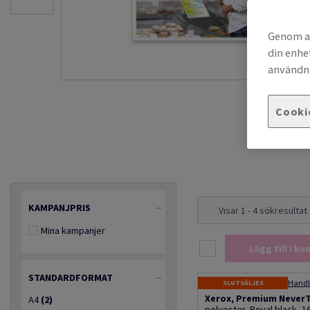
Genom at
din enhe
användni
Cooki
KAMPANJPRIS
Visar 1 - 4 sökresultat
Mina kampanjer
Lägg till i k
STANDARDFORMAT
SLUTSÄLJES
Xerox, Premium NeverTe
A4
(2)
polyester, Royal black,