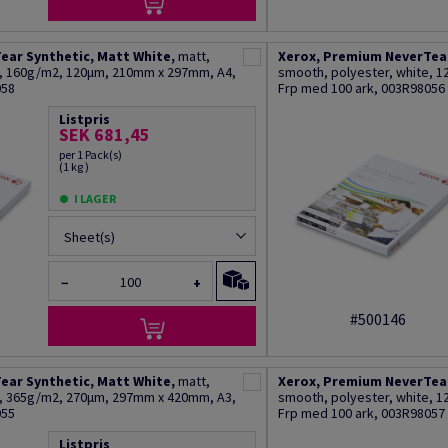
ear Synthetic, Matt White,
matt,
Xerox, Premium NeverTear
e, 160g/m2, 120µm, 210mm x 297mm, A4,
smooth, polyester, white, 
058
Frp med 100 ark, 003R98056
Listpris
SEK 681,45
per 1 Pack(s)
(1 kg )
I LAGER
Sheet(s)
−
+
#500146
ear Synthetic, Matt White,
matt,
Xerox, Premium NeverTear
e, 365g/m2, 270µm, 297mm x 420mm, A3,
smooth, polyester, white, 
055
Frp med 100 ark, 003R98057
Listpris