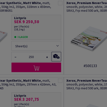
ear Synthetic, Matt White,
matt,
Xerox, Premium NeverTear
e, 504g/m2, 350µm, 320mm x 450mm,
smooth, polyester, white, 
003R98051
SRA3, Frp med 500 ark, 003
Listpris
SEK 9 250,50
per 1 Pack(s)
(18,1 kg )
I LAGER
Sheet(s)
−
+
#500133
ear Synthetic, Matt White,
matt,
Xerox, Premium NeverTear
e, 504g/m2, 350µm, 297mm x 420mm, A3,
smooth, polyester, white, 
065
SRA3, Frp med 500 ark, 003
Listpris
SEK 3 207,75
per 1 Pack(s)
(6,29 kg )