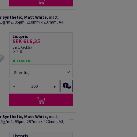
 Synthetic, Matt White,
matt,
125g/m2, 95µm, 210mm x 297mm, A4,
Listpris
SEK 616,35
per 1 Pack(s)
(780 g )
I LAGER
Sheet(s)
−
+
 Synthetic, Matt White,
matt,
125g/m2, 95µm, 297mm x 420mm, A3,
Listpris