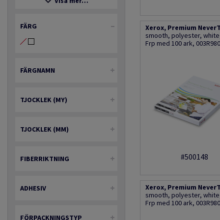
Visa mer…
FÄRG
Xerox, Premium NeverT
smooth, polyester, whit
Frp med 100 ark, 003R98
FÄRGNAMN
TJOCKLEK (MY)
TJOCKLEK (MM)
#500148
FIBERRIKTNING
Xerox, Premium NeverT
ADHESIV
smooth, polyester, whit
Frp med 100 ark, 003R98
FÖRPACKNINGSTYP