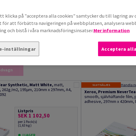
t klicka på "acceptera alla cookies" samtycker du till lagring av 
t för att förbättra navigeringen på webbplatsen, analysera we
ng och bistå i våra marknadsföringsinsatser.
Mer information
e-inställningar
Acceptera all
t av 18
Sortera efte
undvagn
ear Synthetic, Matt White,
matt,
SLUTSÄLJES
e, 262g/m2, 195µm, 210mm x 297mm, A4,
Xerox, Premium NeverTear
8092
smooth, självhäftande film,
adhesive, 297mm x 420mm, l
Listpris
SEK 1 102,50
per 1 Pack(s)
(1,63 kg )
I LAGER