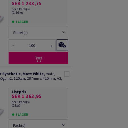
SEK 1 233,75
per 1 Pack(s)
(1,56 kg )
I LAGER
Sheet(s)
−
+
 Synthetic, Matt White,
matt,
160g/m2, 120µm, 297mm x 420mm, A3,
Listpris
SEK 1 363,95
per 1 Pack(s)
(2 kg )
I LAGER
Pack(s)