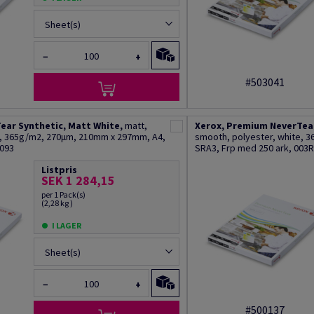
Sheet(s)
−
+
#503041
ear Synthetic, Matt White,
matt,
Xerox, Premium NeverTear
e, 365g/m2, 270µm, 210mm x 297mm, A4,
smooth, polyester, white, 
8093
SRA3, Frp med 250 ark, 003
Listpris
SEK 1 284,15
per 1 Pack(s)
(2,28 kg )
I LAGER
Sheet(s)
−
+
#500137