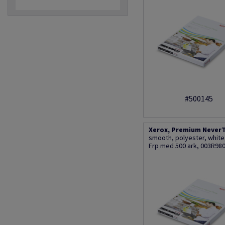
#500145
Xerox, Premium NeverT
smooth, polyester, whit
Frp med 500 ark, 003R98