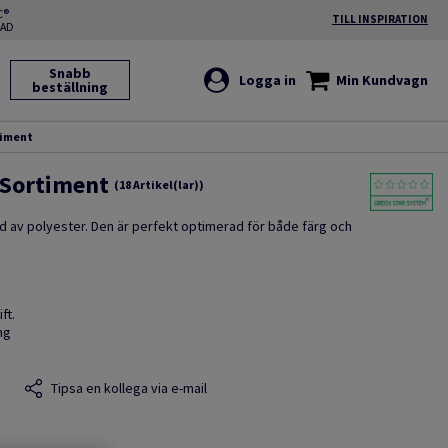
C®
TILL INSPIRATION
RAD
Snabb
Logga in
Min Kundvagn
beställning
timent
 Sortiment
(18 Artikel(lar))
d av polyester. Den är perfekt optimerad för både färg och
ft.
ng
Tipsa en kollega via e-mail