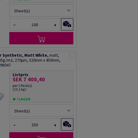
Sheet(s)
−
+
 Synthetic, Matt White,
matt,
365g/m2, 270µm, 320mm x 450mm,
R98047
Listpris
SEK 7 400,40
per 1 Pack(s)
(13,1 kg )
I LAGER
Sheet(s)
−
+