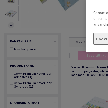
Genom at
din enhe
användni
Cooki
KAMPANJPRIS
Visar 1 - 18 sökresulta
Mina kampanjer
Lägg till i k
PRODUKTNAMN
Xerox, Premium NeverT
smooth, polyester, whit
Xerox Premium NeverTear
låda med 100 ark, 003R9
adhesive
(1)
Xerox Premium NeverTear
Synthetic
(17)
STANDARDFORMAT