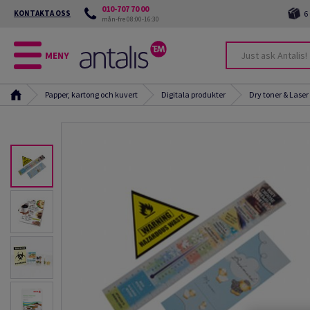
010-707 70 00
KONTAKTA OSS
6
mån-fre 08:00-16:30
MENY
Papper, kartong och kuvert
Digitala produkter
Dry toner & Laser