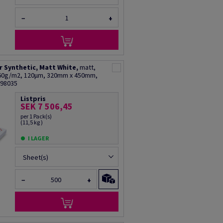
−
+
 Synthetic, Matt White,
matt,
160g/m2, 120µm, 320mm x 450mm,
R98035
Listpris
SEK 7 506,45
per 1 Pack(s)
(11,5 kg )
I LAGER
Sheet(s)
−
+