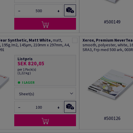
−
+
#500149
ear Synthetic, Matt White,
matt,
Xerox, Premium NeverTear
e, 195g/m2, 145µm, 210mm x 297mm, A4,
smooth, polyester, white, 
091
SRA3, Frp med 500 ark, 003
Listpris
SEK 820,05
per 1 Pack(s)
(1,22 kg )
I LAGER
Sheet(s)
−
+
#500126