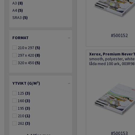
A3
(8)
A4
(5)
SRA3
(5)
#500152
FORMAT
210 x 297
(5)
Xerox, Premium NeverT
297 x 420
(8)
smooth, polyester, whit
320 x 450
(5)
låda med 100 ark, 003R9
YTVIKT (G/M²)
125
(3)
160
(3)
195
(3)
210
(1)
262
(3)
#500153