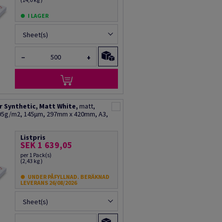
I LAGER
Sheet(s)
−
+
 Synthetic, Matt White,
matt,
195g/m2, 145µm, 297mm x 420mm, A3,
Listpris
SEK 1 639,05
per 1 Pack(s)
(2,43 kg )
UNDER PÅFYLLNAD. BERÄKNAD
LEVERANS 26/08/2026
Sheet(s)