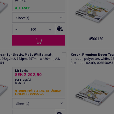
I LAGER
Sheet(s)
−
+
#500130
ear Synthetic, Matt White,
matt,
Xerox, Premium NeverTear
e, 262g/m2, 195µm, 297mm x 420mm, A3,
smooth, polyester, white, 
054
Frp med 100 ark, 003R98053
Listpris
SEK 2 202,90
per 1 Pack(s)
(3,27 kg )
UNDER PÅFYLLNAD. BERÄKNAD
LEVERANS 09/09/2026
Sheet(s)