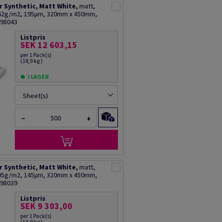
 Synthetic, Matt White,
matt,
262g/m2, 195µm, 320mm x 450mm,
R98043
Listpris
SEK 12 603,15
per 1 Pack(s)
(18,9 kg )
I LAGER
Sheet(s)
−
+
 Synthetic, Matt White,
matt,
195g/m2, 145µm, 320mm x 450mm,
R98039
Listpris
SEK 9 303,00
per 1 Pack(s)
(14,0 kg )