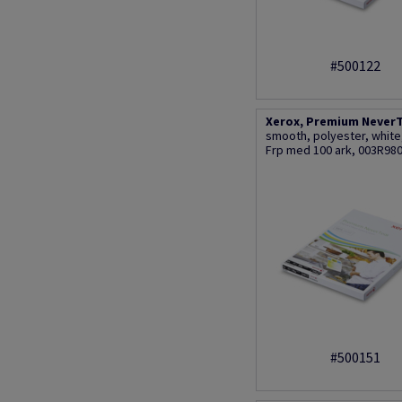
#500122
Xerox, Premium NeverT
smooth, polyester, whit
Frp med 100 ark, 003R98
#500151