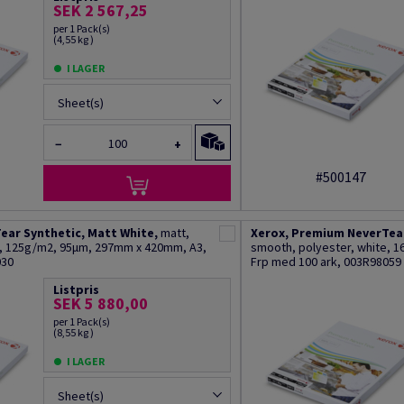
SEK 2 567,25
per 1 Pack(s)
(4,55 kg )
I LAGER
Sheet(s)
−
+
#500147
ear Synthetic, Matt White,
matt,
Xerox, Premium NeverTear
e, 125g/m2, 95µm, 297mm x 420mm, A3,
smooth, polyester, white, 
030
Frp med 100 ark, 003R98059
Listpris
SEK 5 880,00
per 1 Pack(s)
(8,55 kg )
I LAGER
Sheet(s)