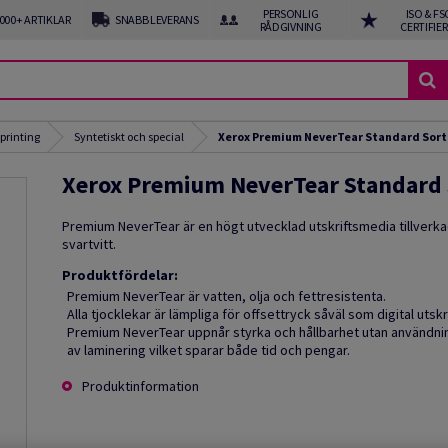
PERSONLIG
ISO & FS
 000+ ARTIKLAR
SNABB LEVERANS
RÅDGIVNING
CERTIFIE
 printing
Syntetiskt och special
Xerox Premium NeverTear Standard Sor
Xerox Premium NeverTear Standard
Premium NeverTear är en högt utvecklad utskriftsmedia tillverka
svartvitt.
Produktfördelar:
Premium NeverTear är vatten, olja och fettresistenta.
Alla tjocklekar är lämpliga för offsettryck såväl som digital utskri
Premium NeverTear uppnår styrka och hållbarhet utan användni
av laminering vilket sparar både tid och pengar.
Produktinformation