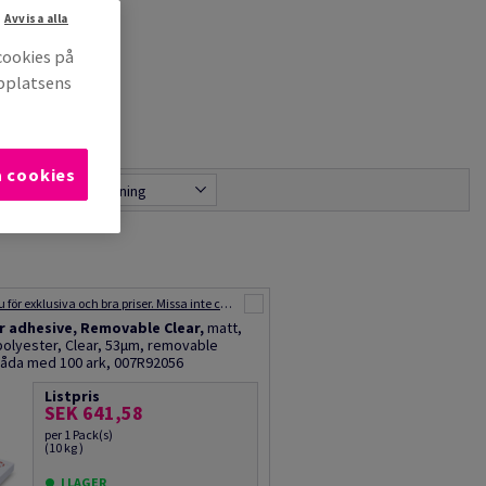
Avvisa alla
cookies på
bbplatsens
a cookies
r
Bästa matchning
Handla nu för exklusiva och bra priser. Missa inte chansen – fynda idag! Varor från vår Outlet kan inte returneras. Erbjudandet gäller så länge lagret räcker.
 adhesive, Removable Clear,
matt,
 polyester, Clear, 53µm, removable
åda med 100 ark, 007R92056
Listpris
SEK 641,58
per 1 Pack(s)
(10 kg )
I LAGER