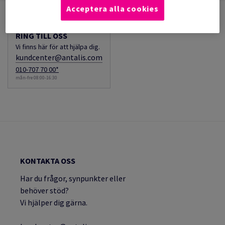
Acceptera alla cookies
RING TILL OSS
Vi finns här för att hjälpa dig.
kundcenter@antalis.com
010-707 70 00*
mån-fre 08:00-16:30
KONTAKTA OSS
Har du frågor, synpunkter eller
behöver stöd?
Vi hjälper dig gärna.