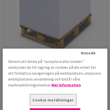
Avvisa alla
Galerie Art Gloss
Genom att klicka på "acceptera alla cookies"
GalerieArt™ Gloss är ett högbestruket glättat papper med extra
samtycker du till lagring av cookies på din enhet för
slät och högglansig ytfi...
att förbättra navigeringen på webbplatsen, analysera
Visa artiklar
(9)
webbplatsens användning och bistå i våra
marknadsföringsinsatser.
Mer information
Papper, kartong och kuvert
Digitala produkter
Cookie-inställningar
HP Indigo
Bestruket
Standard Papers
Gloss