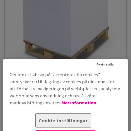
Avvisa alla
Genom att klicka på "acceptera alla cookies"
Galerie Art Matt
samtycker du till lagring av cookies på din enhet för
GalerieArt™ Matt är ett högbestruket papper med matt ytfinish,
att förbättra navigeringen på webbplatsen, analysera
hög vithet och extra hög...
webbplatsens användning och bistå i våra
Visa artiklar
(18)
marknadsföringsinsatser.
Mer information
Cookie-inställningar
Papper, kartong och kuvert
Digitala produkter