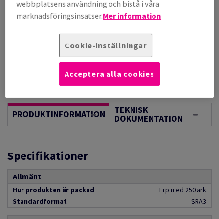
webbplatsens användning och bistå i våra
Vägledning om enheter
marknadsföringsinsatser.
Mer information
Sheet(s)
Cookie-inställningar
−
+
Acceptera alla cookies
TEKNISK
PRODUKTINFORMATION
DOKUMENTATION
Specifikationer
Allmänt
Hur produkten är packad
Frp med 250 ark
Standardformat
SRA3