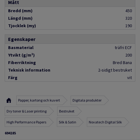
Mått
Bredd (mm)
450
Längd (mm)
320
Tjocklek (my)
190
Egenskaper
Basmaterial
träfri ECF
Ytvikt (g/m²)
200
Fiberriktning
Bred Bana
Teknisk information
2-sidigt bestruket
Färg
vit
Papper, kartong och kuvert
Digitala produkter
Dry toner & Laser printing
Bestruket
High Performance Papers
Silk & Satin
Novatech Digital Silk
694185