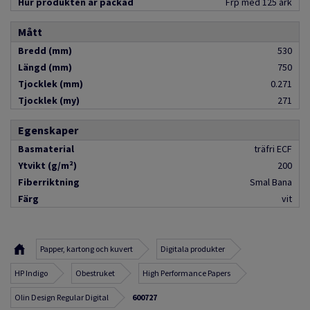
Hur produkten är packad
Frp med 125 ark
Mått
Bredd (mm)
530
Längd (mm)
750
Tjocklek (mm)
0.271
Tjocklek (my)
271
Egenskaper
Basmaterial
träfri ECF
Ytvikt (g/m²)
200
Fiberriktning
Smal Bana
Färg
vit
Papper, kartong och kuvert
Digitala produkter
HP Indigo
Obestruket
High Performance Papers
Olin Design Regular Digital
600727