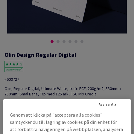
Olin Design Regular Digital
#600727
Olin, Regular Digital, Ultimate White, träfri ECF, 200g/m2, 530mm x
750mm, Smal Bana, Frp med 125 ark, FSC Mix Credit
Produktinformation
Tipsa en kollega via e-mail
Avvisa alla
Genom att klicka på "acceptera alla cookies"
Listpris
SEK 5 127,73
samtycker du till lagring av cookies på din enhet för
att förbättra navigeringen på webbplatsen, analysera
per 1 000 Sheet(s)