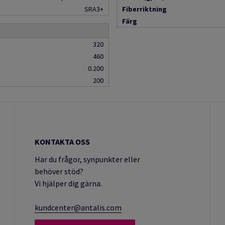
SRA3+
Fiberriktning
Färg
320
460
0.200
200
KONTAKTA OSS
Har du frågor, synpunkter eller
behöver stöd?
Vi hjälper dig gärna.
kundcenter@antalis.com