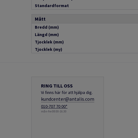
Standardformat
Mått
Bredd (mm)
Längd (mm)
Tjocklek (mm)
Tjocklek (my)
RING TILL OSS
Vi finns här för att hjälpa dig.
kundcenter@antalis.com
010-707 70 00*
mån-fre 08:00-16:30