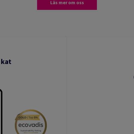
Läs mer om oss
ikat