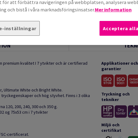
t för att förbättra navigeringen på webbplatsen, analysera we
ng och bistå i våra marknadsföringsinsatser.
Mer information
e-inställningar
Acceptera all
TION
TEKN
n premium kvalitet I 7 ytvikter och är certifierad
Applikationer och
garantier
ter, Ultimate White och Bright White.
Tryckning och
a tryckegenskaper och hög styvhet. Finns i 3 olika
tekniker
erna 120, 200, 240, 300 och 350 g.
x32 og 75x53 cm i 7 ytvikter
Miljö och
certifikat
SC-certificerat.