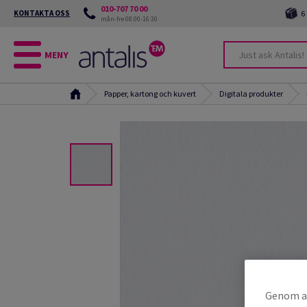
010-707 70 00
KONTAKTA OSS
6
mån-fre 08:00-16:30
MENY
Papper, kartong och kuvert
Digitala produkter
Genom at