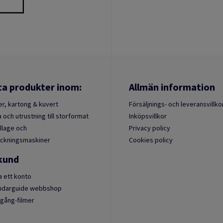
ta produkter inom:
Allmän information
r, kartong & kuvert
Försäljnings- och leveransvillko
 och utrustning till storformat
Inköpsvillkor
lage och
Privacy policy
ckningsmaskiner
Cookies policy
 kund
 ett konto
ndarguide webbshop
gång-filmer