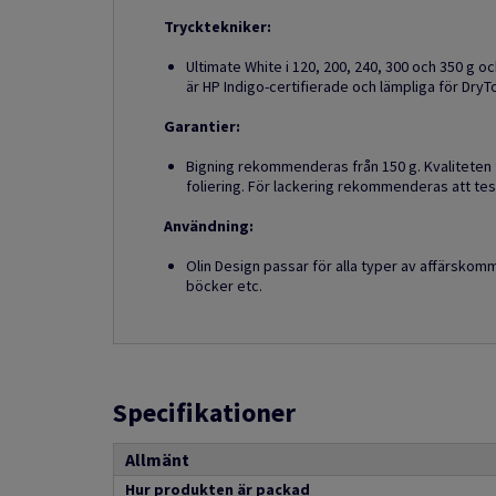
Trycktekniker:
Ultimate White i 120, 200, 240, 300 och 350 g oc
är HP Indigo-certifierade och lämpliga för DryT
Garantier:
Bigning rekommenderas från 150 g. Kvaliteten 
foliering. För lackering rekommenderas att te
Användning:
Olin Design passar för alla typer av affärskomm
böcker etc.
Specifikationer
Allmänt
Hur produkten är packad