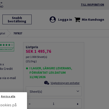
C®
TILL INSPIRATION
RAD
Snabb
Logga in
Min Kundvagn
beställning
gital
707827
Listpris
SEK 1 495,76
per 1 000 Sheet(s)
(25,0 kg )
m x
I LAGER, LÄNGRE LEVERANS,
ix Credit
FÖRVÄNTAT LEV.DATUM
11/08/2026
a via e-mail
Vägledning om enheter
Sheet(s)
Avvisa alla
−
+
cookies på