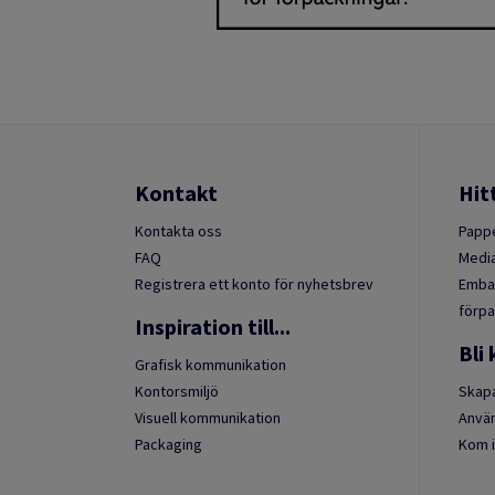
Kontakt
Hit
Kontakta oss
Pappe
FAQ
Media
Registrera ett konto för nyhetsbrev
Embal
förpa
Inspiration till...
Bli
Grafisk kommunikation
Kontorsmiljö
Skapa
Visuell kommunikation
Anvä
Packaging
Kom i