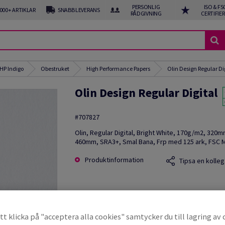
PERSONLIG
ISO & FS
 000+ ARTIKLAR
SNABB LEVERANS
RÅDGIVNING
CERTIFIE
HP Indigo
Obestruket
High Performance Papers
Olin Design Regular Di
Olin Design Regular Digital
#707827
Olin, Regular Digital, Bright White, 170g/m2, 320m
460mm, SRA3+, Smal Bana, Frp med 125 ark, FSC M
Produktinformation
Tipsa en kolleg
t klicka på "acceptera alla cookies" samtycker du till lagring av 