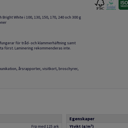
h Bright White i 100, 130, 150, 170, 240 och 300 g
oner
fungerar för tråd- och klammerhäftning samt
sta först. Laminering rekommenderas inte.
unikation, årsrapporter, visitkort, broschyrer,
Egenskaper
Frp med 125 ark
Ytvikt (g/m²)