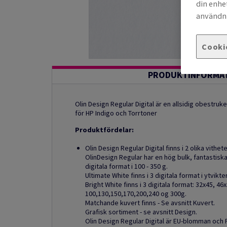
din enhe
användni
Cooki
PRODUKTINFORMA
Olin Design Regular Digital är en allsidig obestruke
för HP Indigo och Torrtoner
Produktfördelar:
Olin Design Regular Digital finns i 2 olika vithe
OlinDesign Regular har en hög bulk, fantastisk
digitala format i 100 - 350 g.
Ultimate White finns i 3 digitala format i ytvikt
Bright White finns i 3 digitala format: 32x45, 46
100,130,150,170,200,240 og 300g.
Matchande kuvert finns - Se avsnitt Kuvert.
Grafisk sortiment - se avsnitt Design.
Olin Design Regular Digital är EU-blomman och F