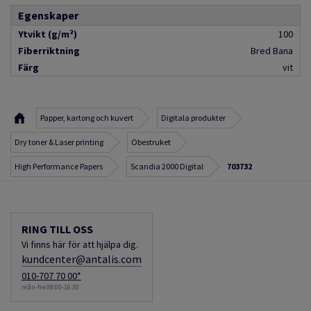
Egenskaper
Ytvikt (g/m²)
100
Fiberriktning
Bred Bana
Färg
vit
Papper, kartong och kuvert
Digitala produkter
Dry toner & Laser printing
Obestruket
High Performance Papers
Scandia 2000 Digital
703732
RING TILL OSS
Vi finns här för att hjälpa dig.
kundcenter@antalis.com
010-707 70 00*
mån-fre 08:00-16:30