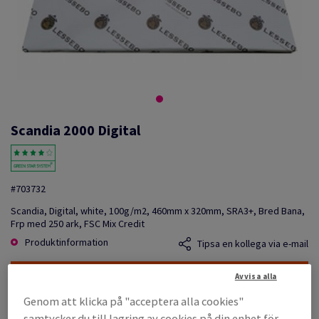
Scandia 2000 Digital
#703732
Scandia, Digital, white, 100g/m2, 460mm x 320mm, SRA3+, Bred Bana,
Frp med 250 ark, FSC Mix Credit
Produktinformation
Tipsa en kollega via e-mail
KAMPANJ: OUTLET
Avvisa alla
Genom att klicka på "acceptera alla cookies"
Listpris
samtycker du till lagring av cookies på din enhet för