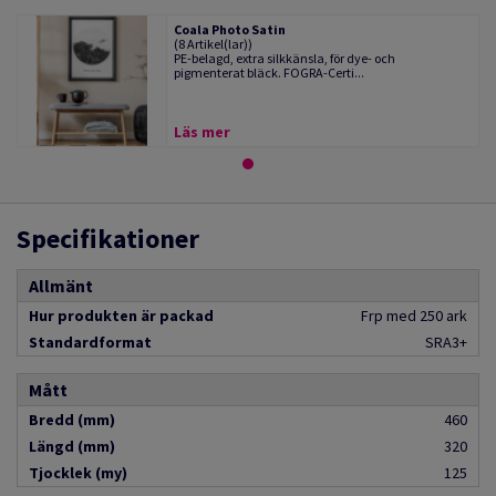
Coala Photo Satin
(8 Artikel(lar))
PE-belagd, extra silkkänsla, för dye- och
pigmenterat bläck. FOGRA-Certi...
Läs mer
Specifikationer
Allmänt
Hur produkten är packad
Frp med 250 ark
Standardformat
SRA3+
Mått
Bredd (mm)
460
Längd (mm)
320
Tjocklek (my)
125