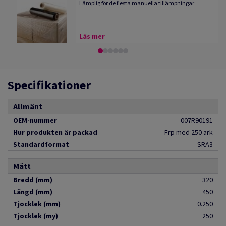
Lämplig för de flesta manuella tillämpningar
Läs mer
Specifikationer
Allmänt
OEM-nummer
007R90191
Hur produkten är packad
Frp med 250 ark
Standardformat
SRA3
Mått
Bredd (mm)
320
Längd (mm)
450
Tjocklek (mm)
0.250
Tjocklek (my)
250