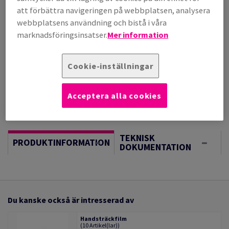
(11 kg )
att förbättra navigeringen på webbplatsen, analysera
I LAGER
webbplatsens användning och bistå i våra
Vägledning om enheter
marknadsföringsinsatser.
Mer information
Sheet(s)
Cookie-inställningar
−
+
Acceptera alla cookies
TEKNISK
PRODUKTINFORMATION
DOKUMENTATION
Du kanske också är intresserad av
Handsträckfilm
(10 Artikel(lar))