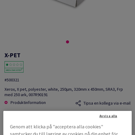
X-PET
#500321
Xerox, X pet, polyester, white, 250µm, 320mm x 450mm, SRA3, Frp
med 250 ark, 007R90191
Produktinformation
Tipsa en kollega via e-mail
Avvisa alla
Listpris
SEK 5 920,95
Genom att klicka på "acceptera alla cookies"
per 1 Pack(s)
samtycker du till lagring av cookies på din enhet för