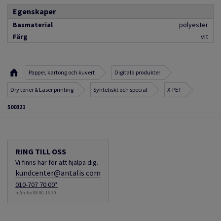
Egenskaper
Basmaterial
polyester
Färg
vit
Papper, kartong och kuvert
Digitala produkter
Dry toner & Laser printing
Syntetiskt och special
X-PET
500321
RING TILL OSS
Vi finns här för att hjälpa dig.
kundcenter@antalis.com
010-707 70 00*
mån-fre 08:00-16:30