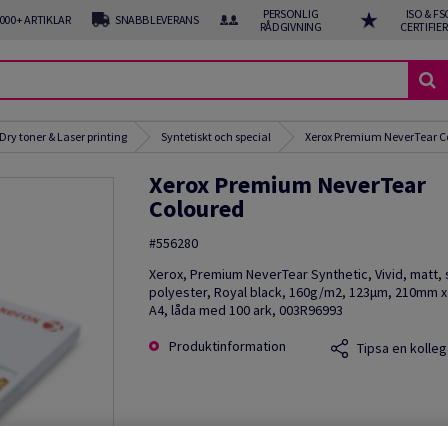
PERSONLIG
ISO & FS
 000+ ARTIKLAR
SNABB LEVERANS
RÅDGIVNING
CERTIFIE
Dry toner & Laser printing
Syntetiskt och special
Xerox Premium NeverTear C
Xerox Premium NeverTear
Coloured
#556280
Xerox, Premium NeverTear Synthetic, Vivid, matt,
polyester, Royal black, 160g/m2, 123µm, 210mm 
A4, låda med 100 ark, 003R96993
Produktinformation
Tipsa en kolleg