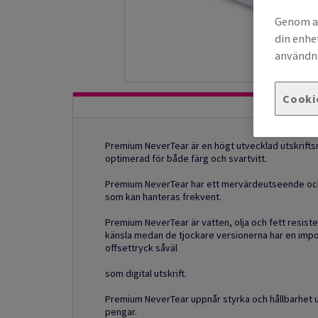
Genom at
din enhe
användni
Cooki
Premium NeverTear är en högt utvecklad utskriftsm
optimerad för både färg och svartvitt.
Premium NeverTear har ett mervärdeutseende och k
som kan hanteras frekvent.
Premium NeverTear är vatten, olja och fett resiste
känsla medan de tjockare versionerna har en impon
offsettryck såväl
som digital utskrift.
Premium NeverTear uppnår styrka och hållbarhet u
pengar.