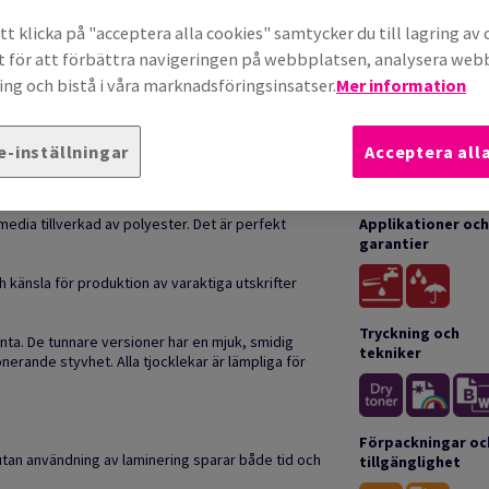
t klicka på "acceptera alla cookies" samtycker du till lagring av 
t för att förbättra navigeringen på webbplatsen, analysera we
ng och bistå i våra marknadsföringsinsatser.
Mer information
e-inställningar
Acceptera all
PRODUKTINFORMATION
edia tillverkad av polyester. Det är perfekt
Applikationer och
garantier
änsla för produktion av varaktiga utskrifter
Tryckning och
nta. De tunnare versioner har en mjuk, smidig
tekniker
erande styvhet. Alla tjocklekar är lämpliga för
Förpackningar oc
tan användning av laminering sparar både tid och
tillgänglighet