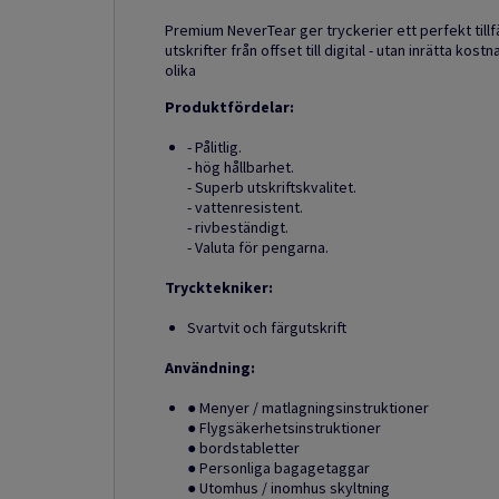
Premium NeverTear ger tryckerier ett perfekt tillf
utskrifter från offset till digital - utan inrätta kos
olika
Produktfördelar:
- Pålitlig.
- hög hållbarhet.
- Superb utskriftskvalitet.
- vattenresistent.
- rivbeständigt.
- Valuta för pengarna.
Trycktekniker:
Svartvit och färgutskrift
Användning:
● Menyer / matlagningsinstruktioner
● Flygsäkerhetsinstruktioner
● bordstabletter
● Personliga bagagetaggar
● Utomhus / inomhus skyltning