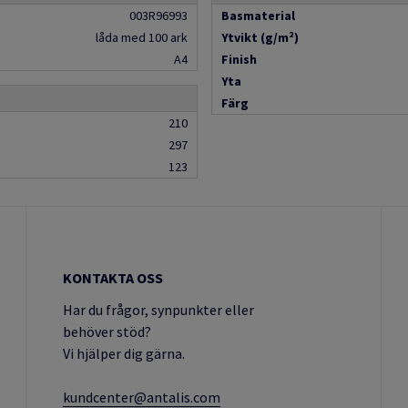
003R96993
Basmaterial
låda med 100 ark
Ytvikt (g/m²)
A4
Finish
Yta
Färg
210
297
123
KONTAKTA OSS
Har du frågor, synpunkter eller
behöver stöd?
Vi hjälper dig gärna.
kundcenter@antalis.com