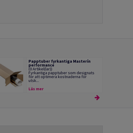
Papptuber fyrkantiga Masterín
performance
(0 Artikel(lar))
Fyrkantiga papptuber som designats
för att optimera kostnaderna för
utsk...
Läs mer