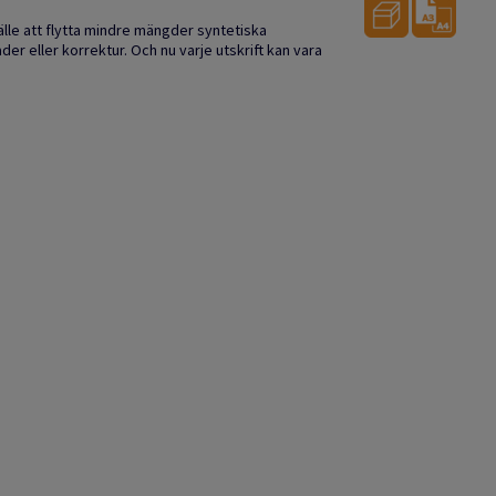
älle att flytta mindre mängder syntetiska
tnader eller korrektur. Och nu varje utskrift kan vara