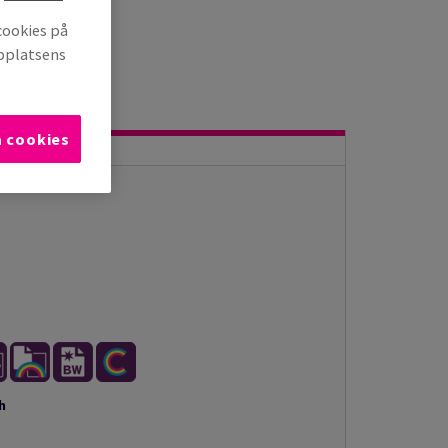
cookies på
bbplatsens
a cookies
h