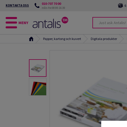
010-707 70 00
KONTAKTA OSS
6
mån-fre 08:00-16:30
MENY
Papper, kartong och kuvert
Digitala produkter