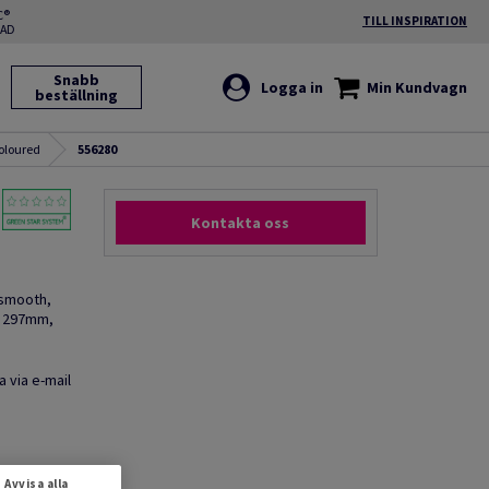
C®
TILL INSPIRATION
RAD
Snabb
Logga in
Min Kundvagn
beställning
oloured
556280
Kontakta oss
 smooth,
x 297mm,
a via e-mail
Avvisa alla