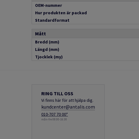
OEM-nummer
Hur produkten är packad
Standardformat
Mått
Bredd (mm)
Längd (mm)
Tjocklek (my)
RING TILL OSS
Vi finns här för att hjälpa dig.
kundcenter@antalis.com
010-707 70 00*
mån-fre 08:00-16:30