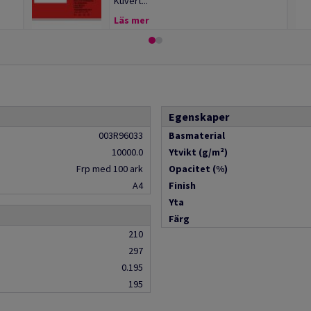
Kuvert...
Läs mer
Egenskaper
003R96033
Basmaterial
10000.0
Ytvikt (g/m²)
Frp med 100 ark
Opacitet (%)
A4
Finish
Yta
Färg
210
297
0.195
195