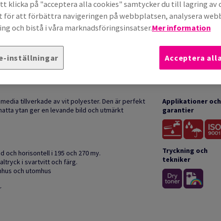
t klicka på "acceptera alla cookies" samtycker du till lagring av 
t för att förbättra navigeringen på webbplatsen, analysera we
ng och bistå i våra marknadsföringsinsatser.
Mer information
e-inställningar
Acceptera all
PRODUKTINFORMATION
edia tillverkade av vit polyester. Den är perfekt
Applikationer och
matta ytan ger en levande bild och utmärkt
garantier
Tryckning och
 och horisontell i 195 och 270 my.
tekniker
altryck i svartvitt och färg.
omhus och utomhus
r