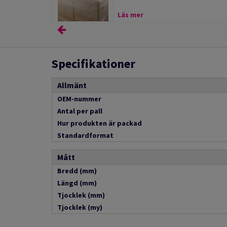
Läs mer
Specifikationer
Allmänt
OEM-nummer
Antal per pall
Hur produkten är packad
Standardformat
Mått
Bredd (mm)
Längd (mm)
Tjocklek (mm)
Tjocklek (my)