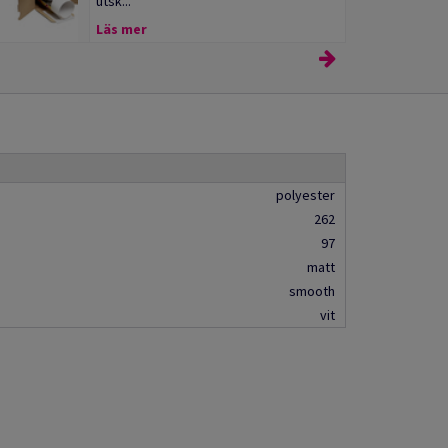
utsk...
Läs mer
polyester
262
97
matt
smooth
vit