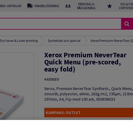
PERSONLIG
ISO & FS
 000+ ARTIKLAR
SNABB LEVERANS
RÅDGIVNING
CERTIFIE
Dry toner & Laser printing
Syntetiskt och special
Xerox Premium NeverTear Qu
Xerox Premium NeverTear
Quick Menu (pre-scored,
easy fold)
#499889
Xerox, Premium NeverTear Synthetic, Quick Menu,
smooth, polyester, white, 262g/m2, 195µm, 210m
297mm, A4, Frp med 100 ark, 003R96033
KAMPANJ: OUTLET
Produktinformation
Tipsa en kolleg