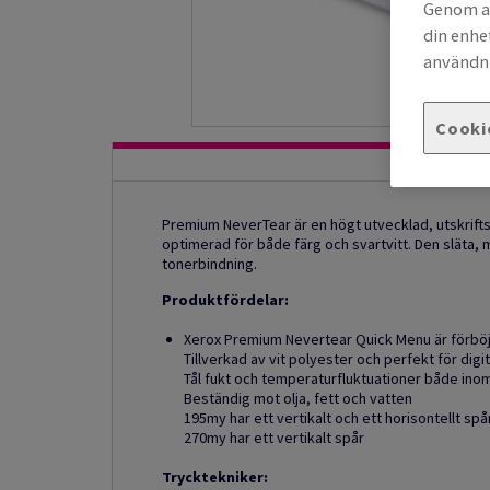
Genom at
din enhe
användni
Cooki
Premium NeverTear är en högt utvecklad, utskriftsm
optimerad för både färg och svartvitt. Den släta, 
tonerbindning.
Produktfördelar:
Xerox Premium Nevertear Quick Menu är förböjd
Tillverkad av vit polyester och perfekt för digit
Tål fukt och temperaturfluktuationer både in
Beständig mot olja, fett och vatten
195my har ett vertikalt och ett horisontellt spå
270my har ett vertikalt spår
Trycktekniker: