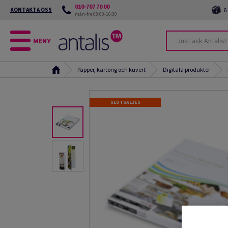
010-707 70 00
KONTAKTA OSS
6
mån-fre 08:00-16:30
MENY
Papper, kartong och kuvert
Digitala produkter
SLUTSÄLJES