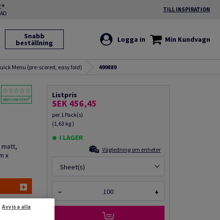
C®
TILL INSPIRATION
RAD
Snabb
Logga in
Min Kundvagn
beställning
ick Menu (pre-scored, easy fold)
499889
Listpris
SEK 456,45
per 1 Pack(s)
(1,63 kg )
I LAGER
 matt,
Vägledning om enheter
m x
Sheet(s)
−
+
a via e-mail
Avvisa alla