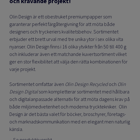
och krävande projekt!
Olin Design är ett obestruket premiumpapper som
garanterar perfekt färgåtergivning för att möta både
designers och tryckeriers kvalitetsbehov. Sortimentet
erbjuder ett brett urval med tre unika ytor i sex olika vita
nyanser. Olin Design finns i 16 olika ytvikter från 50 till 400 g
och inkluderar även ett matchande kuvertsortiment vilket
ger en stor flexibilitet att välja den rätta kombinationen för
varje projekt.
Sortimentet omfattar även
Olin Design Recycled
och
Olin
Design Digital
som
kompletterar sortimentet med hållbara
och digitalanpassade alternativ för att möta dagens krav på
både miljömedvetenhet och moderna trycktekniker.
Olin
Design är det bästa valet för böcker, broschyrer, företags-
och marknadskommunikation med en elegant men naturlig
känsla.
Se produktöversikt