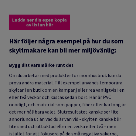
Ladda ner din egen kopia
av listan här
Här följer några exempel på hur du som
skyltmakare kan bli mer miljövänlig:
Bygg ditt varumärke runt det
Om du arbetar med produkter för inomhusbruk kan du
prova andra material. Till exempel används temporära
skyltar i en butik om en kampanj eller rea vanligtvis i en
eller två veckor och kastas sedan bort. Här är PVC
onödigt, och material som papper, fiber eller kartong är
det mer hållbara valet. Slutresultatet kanske ser lite
annorlunda ut än vad du är van vid - skylten kanske blir
lite sned och utbuktad efter en vecka eller två - men
istället för att fokusera på de små negativa sakerna,