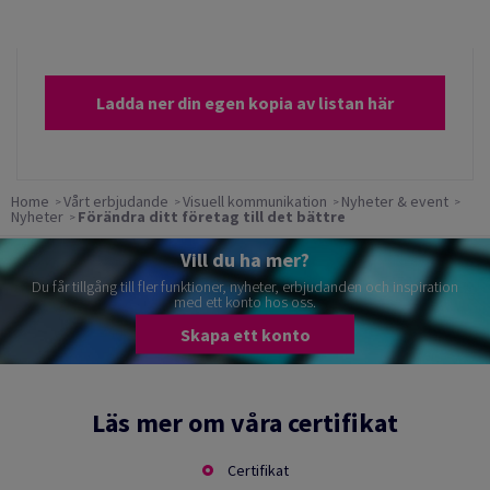
Ladda ner din egen kopia av listan här
Home
Vårt erbjudande
Visuell kommunikation
Nyheter & event
Nyheter
Förändra ditt företag till det bättre
Vill du ha mer?
Du får tillgång till fler funktioner, nyheter, erbjudanden och inspiration
med ett konto hos oss.
Skapa ett konto
Läs mer om våra certifikat
Certifikat