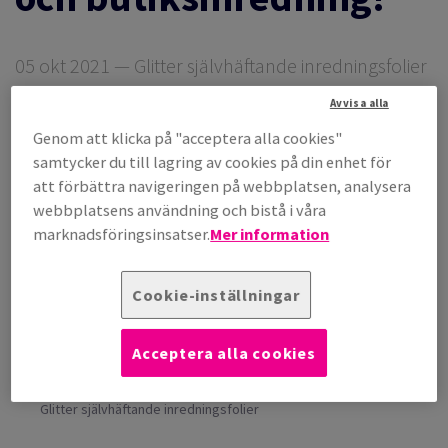
05 okt 2021 — Glitter självhäftande inredningsfolier
Dela
Skriv ut
Avvisa alla
Genom att klicka på "acceptera alla cookies"
samtycker du till lagring av cookies på din enhet för
Coala Glitter
att förbättra navigeringen på webbplatsen, analysera
webbplatsens användning och bistå i våra
marknadsföringsinsatser.
Mer information
Cookie-inställningar
Acceptera alla cookies
Glitter självhäftande inredningsfolier