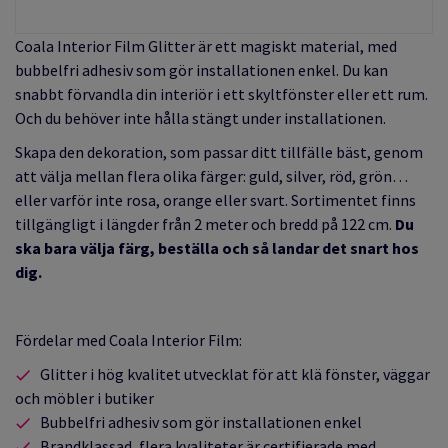
Coala Interior Film Glitter är ett magiskt material, med
b
ubbelfri adhesiv som gör installationen enkel.
Du kan
snabbt förvandla din interiör
i ett skyltfönster eller ett rum
.
Och du behöver inte hålla stängt under installationen.
Skapa den dekoration, som passar ditt tillfälle bäst, genom
att välja mellan flera olika färger: guld, silver, röd, grön…
eller varför inte rosa, orange eller svart. Sortimentet finns
tillgängligt i längder
från 2 meter och bredd på 122 cm.
Du
ska bara välja färg, beställa och så landar det snart hos
dig.
Fördelar med Coala Interior Film:
Glitter i hög kvalitet utvecklat för att klä fönster, väggar
och möbler i butiker
Bubbelfri adhesiv som gör installationen enkel
Brandklassad, flera kvaliteter är certifierade med