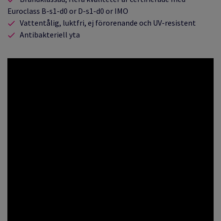
Euroclass B-s1-d0 or D-s1-d0 or IMO
Vattentålig, luktfri, ej förorenande och UV-resistent
Antibakteriell yta