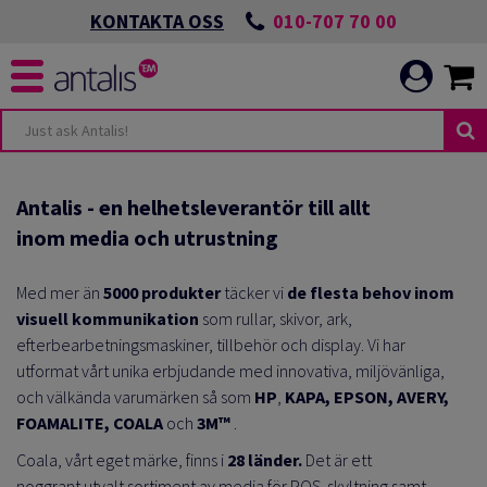
010-707 70 00
KONTAKTA OSS
Antalis - en helhetsleverantör till allt
inom media och utrustning
Med mer än
5000 produkter
täcker vi
de flesta behov inom
visuell kommunikation
som rullar, skivor, ark,
efterbearbetningsmaskiner, tillbehör och display. Vi har
utformat vårt unika erbjudande med innovativa, miljövänliga,
och välkända varumärken så som
HP
,
KAPA, EPSON, AVERY,
FOAMALITE,
COALA
och
3M™
.
Coala, vårt eget märke, finns i
28 länder.
Det är ett
noggrant utvalt sortiment av media för POS-skyltning samt