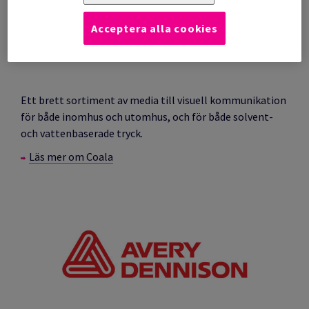
Acceptera alla cookies
Ett brett sortiment av media till visuell kommunikation
för både inomhus och utomhus, och för både solvent-
och vattenbaserade tryck.
Läs mer om Coala