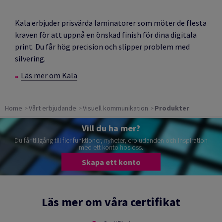
Kala erbjuder prisvärda laminatorer som möter de flesta
kraven för att uppnå en önskad finish för dina digitala
print. Du får hög precision och slipper problem med
silvering.
Läs mer om Kala
Home
Vårt erbjudande
Visuell kommunikation
Produkter
Vill du ha mer?
Du får tillgång till fler funktioner, nyheter, erbjudanden och inspiration
med ett konto hos oss.
Skapa ett konto
Läs mer om våra certifikat