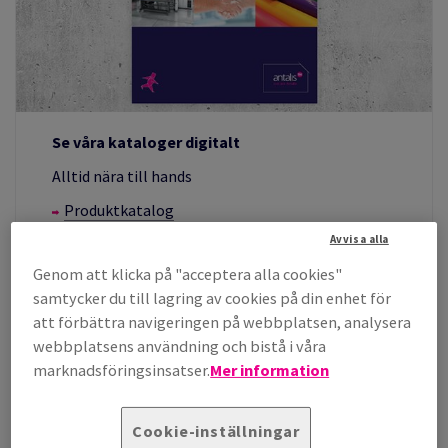
Se våra kataloger digitalt
Alltid nära till hands
Produktkatalog
Servicekatalog
Avvisa alla
Genom att klicka på "acceptera alla cookies"
samtycker du till lagring av cookies på din enhet för
Våra varumärken inom media
att förbättra navigeringen på webbplatsen, analysera
webbplatsens användning och bistå i våra
marknadsföringsinsatser.
Mer information
Cookie-inställningar