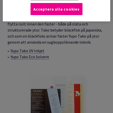
YUPO Tako
Acceptera alla cookies
Yupo Tako är en vit självhäftande film som är lätt att
flytta runt innan den fäster - både på släta och
strukturerade ytor. Tako betyder bläckfisk på japanska,
och som en bläckfisks armar fäster Yupo Tako på ytor
genom att använda en sugkoppsliknande teknik.
Yupo Tako UV Inkjet
Yupo Tako Eco Solvent