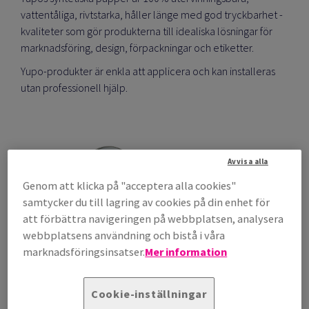
vattentåliga, rivtstarka, håller länge med god tryckbarhet -
kvaliteter som gör produkterna till idealiska lösningar för
marknadsföring, design, förpackningar och etiketter.
Yupo-produkter är enkla att applicera och kan installeras
utan professionell hjälp.
Avvisa alla
Genom att klicka på "acceptera alla cookies"
samtycker du till lagring av cookies på din enhet för
att förbättra navigeringen på webbplatsen, analysera
webbplatsens användning och bistå i våra
marknadsföringsinsatser.
Mer information
Cookie-inställningar