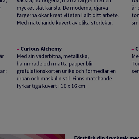
ra,
vackra, homogena, matta färger med en
föd
r
mycket slät känsla. De moderna, djärva
är 
färgerna ökar kreativiteten i allt ditt arbete.
to
Med matchande kuvert av olika storlekar.
små
Curious Alchemy
C
är
Med sin väderbitna,
metalliska,
Med
hammrade och matta papper
blir
Tou
an:
gratulationskorten unika och förmedlar en
sen
urban och maskulin stil. Finns m
atchande
.
fyrkantiga kuvert i 16 x 16 cm.
Förstärk din trycksak me