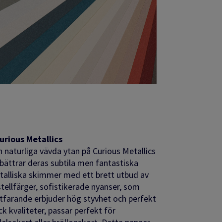
urious Metallics
n
naturliga vävda ytan på Curious Metallics
bättrar deras subtila men fantastiska
alliska skimmer med ett brett utbud av
tellfärger,
s
ofistikerade nyanser, som
tfarande erbjuder
hög styvhet och perfekt
ck kvaliteter,
passar perfekt för