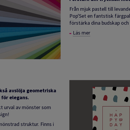
Från mjuk pastell till levand
Pop'Set en fantstisk färgp
förstärka dina
budskap och p
Läs mer
ckså avslöja geometriska
 för elegans.
skt urval av mönster som
sign!
önstrad struktur. Finns i