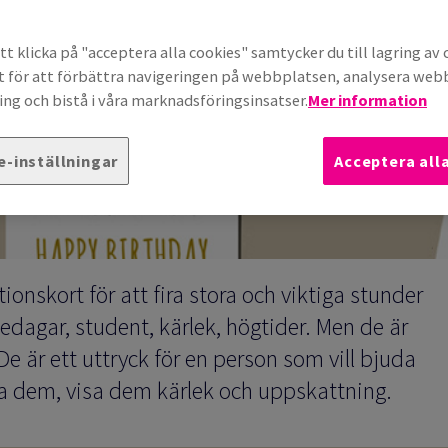
t klicka på "acceptera alla cookies" samtycker du till lagring av 
t för att förbättra navigeringen på webbplatsen, analysera we
ng och bistå i våra marknadsföringsinsatser.
Mer information
e-inställningar
Acceptera all
tionskort för att fira stora och viktiga stunder
lsedagar, student, kärlek, högtider. Men de är
e är ett uttryck för en person som vill bjuda
na dem, visa dem kärlek och uppskattning.