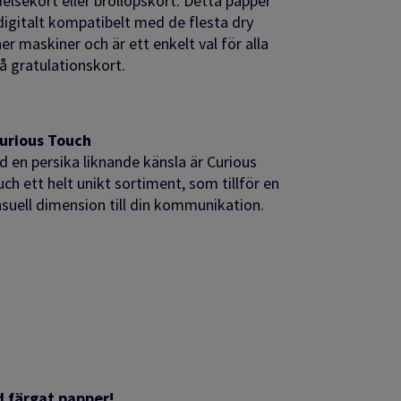
elsekort eller bröllopskort. Detta papper
digitalt kompatibelt med de flesta
dry
ner
maskiner och är ett enkelt val för alla
 gratulationskort.
urious Touch
 en persika liknande känsla är Curious
ch ett helt unikt sortiment, som tillför en
suell dimension till din kommunikation.
d färgat papper!