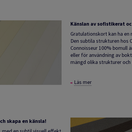
Känslan av sofistikerat o
Gratulationskort kan ha en 
Den subtila strukturen hos 
Connoisseur 100% bomull är 
eller för användning av bok
mängd olika strukturer och e
Läs mer
och skapa en känsla!
med en subtil visuell effekt