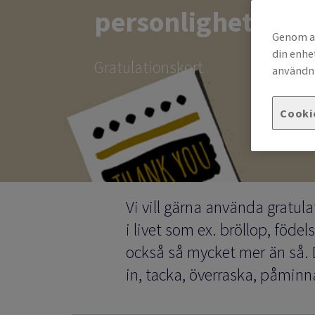
personlighet!
Genom at
din enhe
Gratulationskort
användni
Cooki
Vi vill gärna använda gratula
i livet som ex. bröllop, föde
också så mycket mer än så. D
in, tacka, överraska, påmin