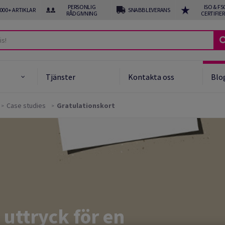
PERSONLIG
ISO & FS
 000+ ARTIKLAR
SNABB LEVERANS
RÅDGIVNING
CERTIFIE
Tjänster
Kontakta oss
Blo
Case studies
Gratulationskort
uket och Obestruket
er
gnpapper
unnet papper
ng och special media
 uttryck för en