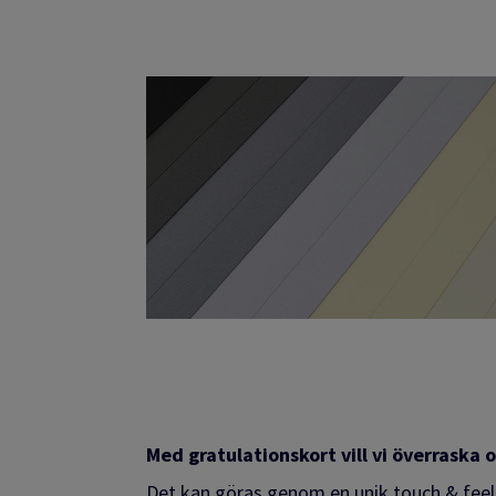
Med gratulationskort vill vi överraska 
Det kan göras genom en unik touch & feel, 