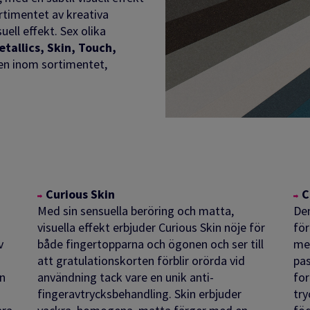
ortimentet av kreativa
uell effekt. Sex olika
etallics, Skin, Touch,
en inom sortimentet,
Curious Skin
C
Med sin sensuella beröring och matta,
De
visuella effekt erbjuder Curious Skin nöje för
för
v
både fingertopparna och ögonen och ser till
met
att gratulationskorten förblir orörda vid
pas
n
användning tack vare en unik anti-
for
fingeravtrycksbehandling.
Skin erbjuder
try