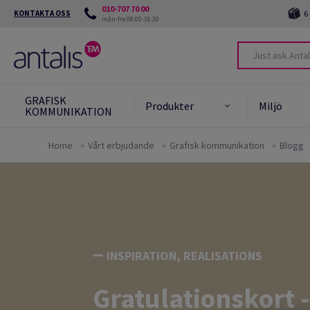
010-707 70 00
KONTAKTA OSS
6
mån-fre 08:00-16:30
GRAFISK
Produkter
Miljö
KOMMUNIKATION
Home
Vårt erbjudande
Grafisk kommunikation
Blogg
Produkter
vårt åtagande
Bestr
papp
Green star system
Desi
Läs mer
Miljövänliga produkter
Återv
INSPIRATION, REALISATIONS
Karto
Gratulationskort -