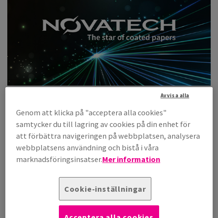
Avvisa alla
Novatech erbjuder ett av marknadens bredaste sortiment av
FSC®- eller PEFC-certifierade bestrukna papper, med sex
Genom att klicka på "acceptera alla cookies"
olika ytfinishar anpassade för både offset- och digitaltryck.
samtycker du till lagring av cookies på din enhet för
att förbättra navigeringen på webbplatsen, analysera
Läs mer om Novatech
webbplatsens användning och bistå i våra
marknadsföringsinsatser.
Mer information
Cookie-inställningar
Acceptera alla cookies