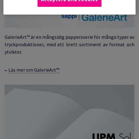
GalerieArt™ är en mångsidig pappersserie för många typer av
tryckproduktioner, med ett brett sortiment av format och
ytvikter.
Läs mer om GalerieArt™