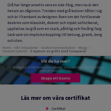
Grå har länge ansetts vara en icke-färg, men nu är den
hetare än någonsin.
Trenden med grå kulörer håller i sig
och är
i framkant av designen. Även om det fortfarande
beskrivs som klassiskt, diskret och mjukt sofistikerat,
uppfattas nu grå som en stark, pålitlig och flerårig färg
tack vare sin implicita koppling till betong, granit, berg
och sten.
Home
Vårt erbjudande
Grafisk kommunikation
Blogg
Senaste nyheter
3 nyanser av grått med Conqueror
Vill du ha mer?
Du får tillgång till fler funktioner, nyheter, erbjudanden och inspiration
med ett konto hos oss.
Skapa ett konto
Läs mer om våra certifikat
Certifikat