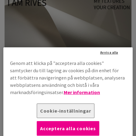
Avvisa alla
Genom att klicka på "acceptera alla cookies"
samtycker du till lagring av cookies på din enhet för
att förbättra navigeringen på webbplatsen, analysera
”I am Rives” är vår nya globala kampanjen som lyfter det
webbplatsens användning och bistå i våra
franska varumärket Arjowiggins och papperskollektionen
marknadsföringsinsatser.
Mer information
Rives i rampljuset.
Cookie-inställningar
Beställ din Rives swatch
Acceptera alla cookies