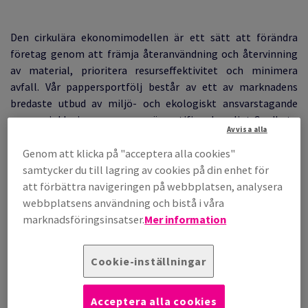
Den cirkulära ekonomimodellen är ett sätt att förändra
företag genom att främja återanvändning och återvinning
av material, prioritera resurseffektivitet och minimera
avfall. Vår pappersportfölj består av ett av marknadens
bredaste utbud av miljö- och ekologiskt ansvarstagande
papper, inklusive papper som är certifierade enligt Cradle to
Avvisa alla
Cradle®.
Genom att klicka på "acceptera alla cookies"
Upptäck våra papper
samtycker du till lagring av cookies på din enhet för
att förbättra navigeringen på webbplatsen, analysera
webbplatsens användning och bistå i våra
marknadsföringsinsatser.
Mer information
Vad är Cradle to Cradle®
radle to Cradle® är en global standard och ett respekterat
Cookie-inställningar
märke som baseras på de 5 kravkategorierna och gäller för
produkter som tillverkas för den cirkulära ekonomin.
Acceptera alla cookies