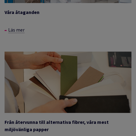
Våra åtaganden
Läs mer
Från återvunna till alternativa fibrer, våra mest
miljövänliga papper