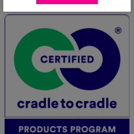
De fem viktigaste kravkategorierna är: