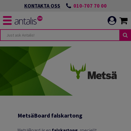
010-707 70 00
KONTAKTA OSS
MetsäBoard falskartong
MetsäBoard är en
falskartong
, speciellt