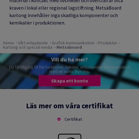
material i kontakt med livsmedel och överträffar ofta
kraven i lokal eller regional lagstiftning. MetsäBoard
kartong innehåller inga skadliga komponenter och
kemikalier i produktionen.
Home
Vårt erbjudande
Grafisk kommunikation
Produkter
Kartong och special media
Metsaboard
Vill du ha mer?
Du får tillgång till fler funktioner, nyheter, erbjudanden och inspiration
med ett konto hos oss.
Skapa ett konto
Läs mer om våra certifikat
Certifikat