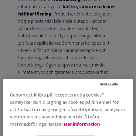
utformad för att ge en
bättre, säkrare och mer
hållbar lösning
. Produktsortimentet erbjuder
högre prestanda i krävande slutapplikationer
såsom för livsmedel, skönhetsprodukter,
hälsoprodukter eller lyxförpackningar liksom i
grafiska applikationer. Sortimentet är speciellt
utvecklat för att hjälpa varumärkesägare och
förpackningstillverkare att möta de stora
förpackningsfrågorna; spara resurser, minska
klimatavtryck och garantera produktsäkerhet.
Avvisa alla
Genom att klicka på "acceptera alla cookies"
samtycker du till lagring av cookies på din enhet för
att förbättra navigeringen på webbplatsen, analysera
webbplatsens användning och bistå i våra
marknadsföringsinsatser.
Mer information
All
kartong
är tillverkad
av
ren
färskfiber
som