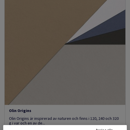
Olin Origins
Olin Origins är inspirerad av naturen och finns i 120, 240 och 320
g i var och en av de...
Avvisa alla