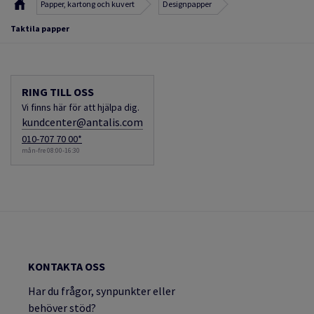
Papper, kartong och kuvert
Designpapper
Taktila papper
RING TILL OSS
Vi finns här för att hjälpa dig.
kundcenter@antalis.com
010-707 70 00*
mån-fre 08:00-16:30
KONTAKTA OSS
Har du frågor, synpunkter eller
behöver stöd?