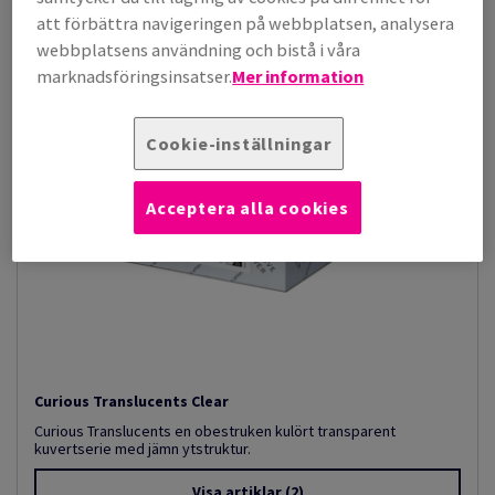
att förbättra navigeringen på webbplatsen, analysera
webbplatsens användning och bistå i våra
marknadsföringsinsatser.
Mer information
Cookie-inställningar
Acceptera alla cookies
Curious Translucents Clear
Curious Translucents en obestruken kulört transparent
kuvertserie med jämn ytstruktur.
Visa artiklar
(2)