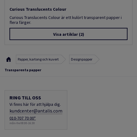
Curious Translucents Colour
Curious Translucents Colour är ett kulört transparent papper i
flera färger.
Visa artiklar
(2)
Papper, kartong och kuvert
Designpapper
Transparenta papper
RING TILL OSS
Vi finns här för att hjälpa dig.
kundcenter@antalis.com
010-707 70 00*
mån-fre 08:00-16:30