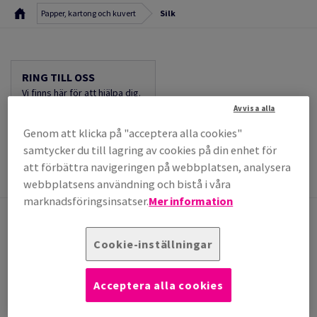
Papper, kartong och kuvert
Silk
RING TILL OSS
Vi finns här för att hjälpa dig.
kundcenter@antalis.com
Avvisa alla
010-707 70 00*
Genom att klicka på "acceptera alla cookies"
mån-fre 08:00-16:30
samtycker du till lagring av cookies på din enhet för
att förbättra navigeringen på webbplatsen, analysera
webbplatsens användning och bistå i våra
marknadsföringsinsatser.
Mer information
Cookie-inställningar
KONTAKTA OSS
Har du frågor, synpunkter eller
Acceptera alla cookies
behöver stöd?
Vi hjälper dig gärna.