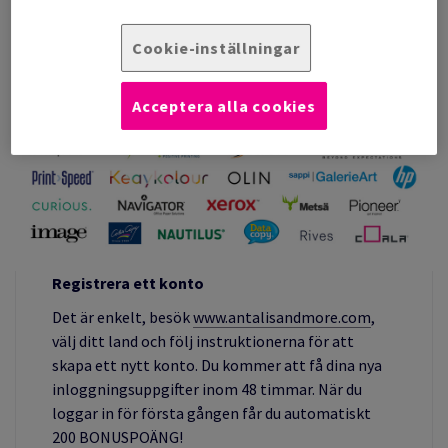
Det är enkelt, köp Antalis-produkter, samla poäng, njut av
Cookie-inställningar
belöningarna.
Acceptera alla cookies
Registrera ett konto
Det är enkelt, besök
www.antalisandmore.com
,
välj ditt land och följ instruktionerna för att
skapa ett nytt konto. Du kommer att få dina nya
inloggningsuppgifter inom 48 timmar. När du
loggar in för första gången får du automatiskt
200 BONUSPOÄNG!