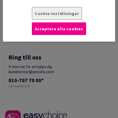
ColorLok®
Cookie-inställningar
Kuvert
E-handelslösningar
Acceptera alla cookies
Services till återförsäljare
Ring till oss
Vi finns här för att hjälpa dig.
kundcenter@antalis.com
010-707 70 00*
mån-fre 08:00-16:30