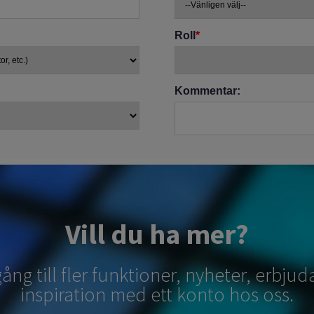
Vill du ha mer?
lgång till fler funktioner, nyheter, erbj
inspiration med ett konto hos oss.