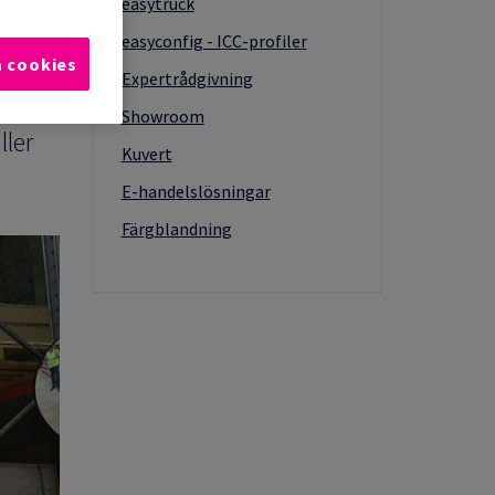
easytruck
åt
easyconfig - ICC-profiler
 till
a cookies
Expertrådgivning
Showroom
ller
Kuvert
E-handelslösningar
Färgblandning