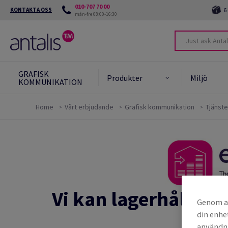
010-707 70 00
KONTAKTA OSS
6
mån-fre 08:00-16:30
GRAFISK
Produkter
Miljö
KOMMUNIKATION
Home
Vårt erbjudande
Grafisk kommunikation
Tjänste
Produkter
vårt åtagande
Bestr
papp
Green star system
Desi
Läs mer
Miljövänliga produkter
Återv
Vi kan lagerhålla d
Karto
Genom at
din enhe
användni