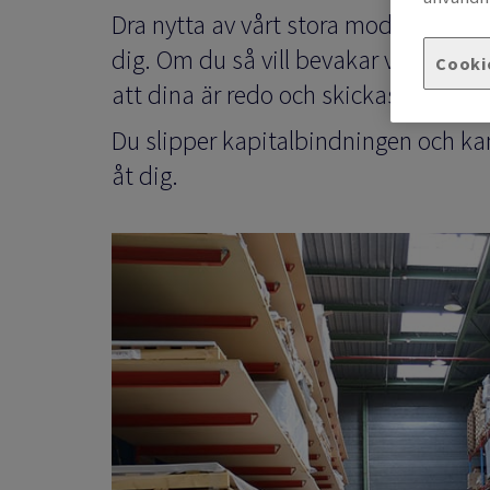
Dra nytta av vårt stora moderna centr
dig.
Om du så vill bevakar vi dina la
Cooki
att dina är redo och skickas till dig 
Du slipper kapitalbindningen och kan 
åt dig.