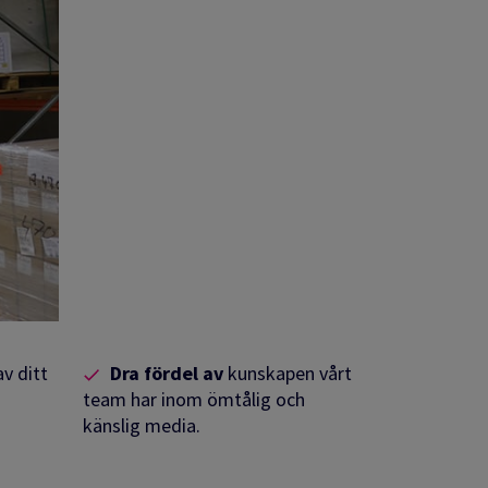
v ditt
Dra fördel av
kunskapen vårt
s
team har inom ömtålig och
känslig media.