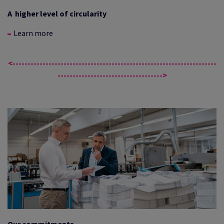
A higher level of circularity
Learn more
<--------------------------------------------------------------------
----------------------------------->
Our commitments