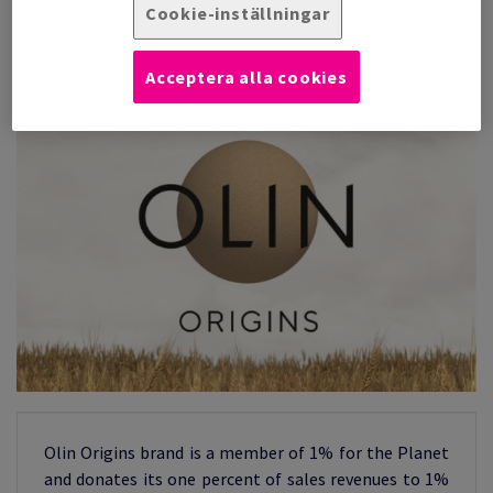
Cookie-inställningar
avfallshantering. Genom att avsätta medel till sådana
initiativ bidrar 1% for the Planet-medlemmarna på ett
meningsfullt sätt till insatser inom miljön.
Acceptera alla cookies
Olin Origins brand is a member of 1% for the Planet
and donates its one percent of sales revenues to 1%