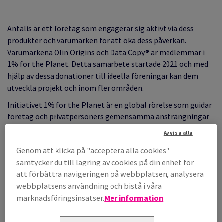
Antalis är ett företag som engagerar sig aktivt via dess
produkter och varumärken för att öka dess påverkan.
Varumärkena Olin Origins och Data Copy® är medlemmar i
1% for the Planet. Detta samarbete startade 2021 och med
hjälp av dessa donationer till ideella föreningar kan dem
utveckla projekt och inom fler områden.
Initiativet 1% for the Planet är en global rörelse som guidar
företag och privatpersoners gemensamma ansträngningar
för att skapa en positiv miljöpåverkan. Organisationen
Avvisa alla
grundades 2002 av Yvon Chouinard, grundare av Patagonia,
Genom att klicka på "acceptera alla cookies"
och Craig Mathews, grundare av Blue Ribbon Flies, och
samtycker du till lagring av cookies på din enhet för
uppmuntrar företag och privatpersoner att bidra genom att
att förbättra navigeringen på webbplatsen, analysera
donera 1% av sin årliga försäljning till miljöändamål.
webbplatsens användning och bistå i våra
Genom att arbeta med ett nätverk av ideella föreningar tar
marknadsföringsinsatser.
Mer information
1% for the Planet och dess medlemmar itu med olika frågor
som klimatförändringar, biologisk mångfald, utbildning och