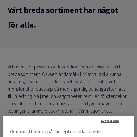
Vårt breda sortiment har något
för alla.
Vi har en stor passion för dekoration, och det visar vi i vårt
breda sortiment. Oavsett ändamål vill vi att alla ska kunna
hitta något som passar deras behov. Att printa sitt eget
mönster eller budskap på media ger dig oändliga alternativ
till inredning. Välj mellan väggtapeter, textilier, fönsterdekor,
självhäftande film, persienner, akustiska tyger, magnetiska
lösningar, skärvinyler, skivmaterial... Vår mission är att
inspirera och möjliggöra inredningsdesign med ett brett
Avvisa alla
utbud av innovativa och estetiska produkter och tjänster.
Genom att klicka på "acceptera alla cookies"