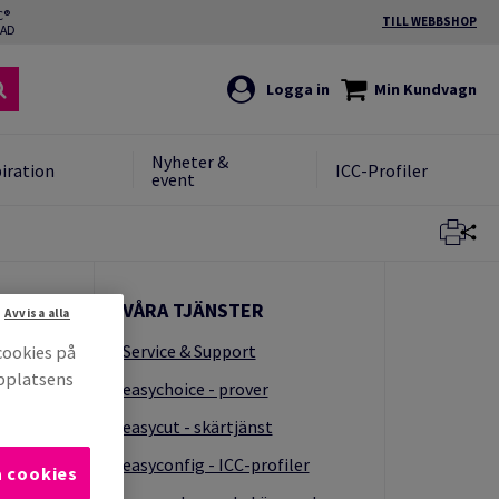
C®
TILL WEBBSHOP
RAD
Logga in
Min Kundvagn
Nyheter &
iration
ICC-Profiler
event
Stäng
VÅRA TJÄNSTER
Avvisa alla
Service & Support
cookies på
bbplatsens
easychoice - prover
easycut - skärtjänst
kt
easyconfig - ICC-profiler
a cookies