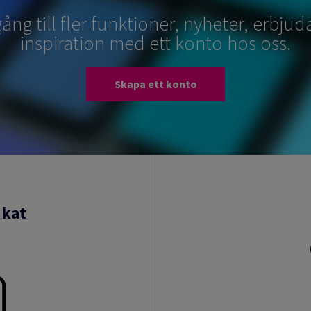
lgång till fler funktioner, nyheter, erbj
inspiration med ett konto hos oss.
Skapa ett konto
ikat