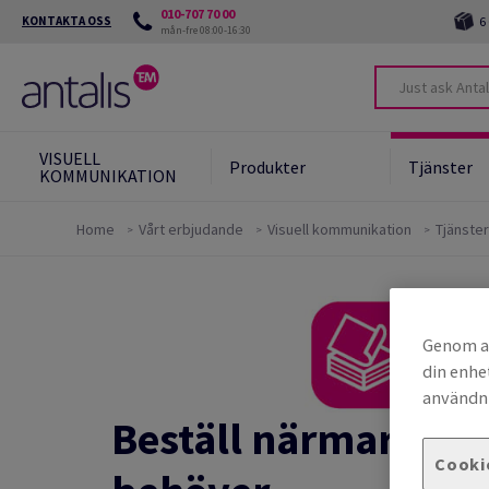
010-707 70 00
KONTAKTA OSS
6
mån-fre 08:00-16:30
VISUELL
Produkter
Tjänster
KOMMUNIKATION
Home
Vårt erbjudande
Visuell kommunikation
Tjänster
Våra åtaganden
Alternativa medier
Genom at
green-star-system
din enhe
användni
Beställ närmare det
Cooki