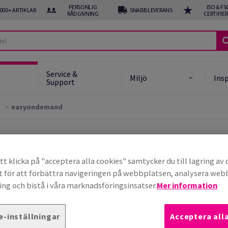
PERSONLIG
ISO & FS
 000+ ARTIKLAR
SNABB LEVERANS
RÅDGIVNING
CERTIFIE
Service &
Miljö
Insp
Support
easyondemand
t klicka på "acceptera alla cookies" samtycker du till lagring av 
t för att förbättra navigeringen på webbplatsen, analysera we
ng och bistå i våra marknadsföringsinsatser.
Mer information
 antal löpmeter du faktis
e-inställningar
Acceptera all