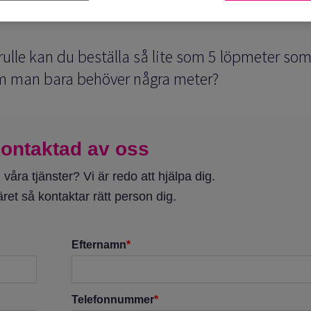
rulle kan du beställa så lite som 5 löpmeter so
om man bara behöver några meter?