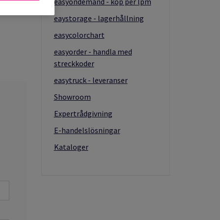
easyondemand - köp per lpm
eaystorage - lagerhållning
easycolorchart
m
easyorder - handla med
streckkoder
easytruck - leveranser
Showroom
Expertrådgivning
E-handelslösningar
Kataloger