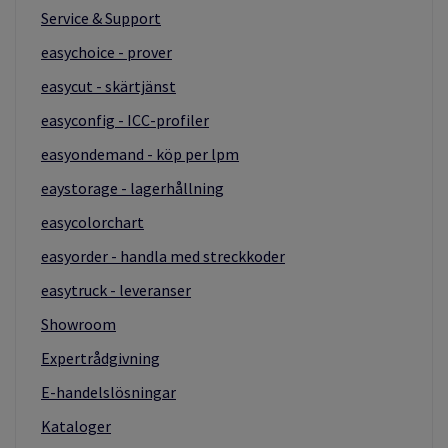
Service & Support
easychoice - prover
easycut - skärtjänst
easyconfig - ICC-profiler
easyondemand - köp per lpm
eaystorage - lagerhållning
easycolorchart
easyorder - handla med streckkoder
easytruck - leveranser
Showroom
Expertrådgivning
E-handelslösningar
Kataloger