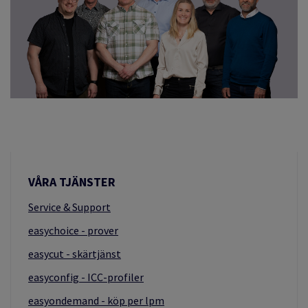
VÅRA TJÄNSTER
Service & Support
easychoice - prover
easycut - skärtjänst
easyconfig - ICC-profiler
easyondemand - köp per lpm