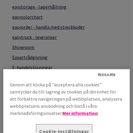
eaystorage - lagerhållning
easycolorchart
easyorder - handla med streckkoder
easytruck - leveranser
Showroom
Expertrådgivning
E-handelslösningar
Avvisa alla
Kataloger
Genom att klicka på "acceptera alla cookies"
samtycker du till lagring av cookies på din enhet för
att förbättra navigeringen på webbplatsen, analysera
"Jag gillar att hjälpa mina kunder att
webbplatsens användning och bistå i våra
marknadsföringsinsatser.
Mer information
uppnå fantastiska resultat"
Cookie-inställningar