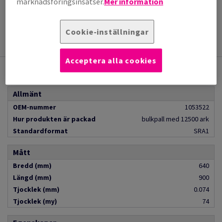
marknadsföringsinsatser.
Mer information
Läs mer
Cookie-inställningar
Acceptera alla cookies
Specifikationer
Allmänt
OEM-nummer
1053522
Hur produkten är packad
bulkpall med 12500 ark
Standardformat
SRA1
Mått
Bredd (mm)
640
Längd (mm)
900
Tjocklek (mm)
0.074
Tjocklek (my)
74