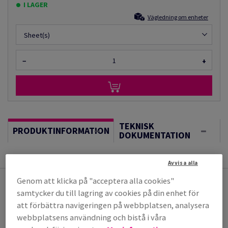
I LAGER
Vägledning om enheter
Sheet(s)
−
+
TEKNISK
PRODUKTINFORMATION
DOKUMENTATION
Avvisa alla
Genom att klicka på "acceptera alla cookies"
Du kanske också är intresserad av
samtycker du till lagring av cookies på din enhet för
att förbättra navigeringen på webbplatsen, analysera
Coala Photo Satin
(8 Artikel(lar))
webbplatsens användning och bistå i våra
PE-belagd, extra silkkänsla, för dye- och
pigmenterat bläck. FOGRA-Certi...