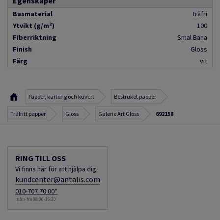
Egenskaper
Basmaterial
träfri
Ytvikt (g/m²)
100
Fiberriktning
Smal Bana
Finish
Gloss
Färg
vit
Papper, kartong och kuvert
Bestruket papper
Träfritt papper
Gloss
Galerie Art Gloss
692158
RING TILL OSS
Vi finns här för att hjälpa dig.
kundcenter@antalis.com
010-707 70 00*
mån-fre 08:00-16:30