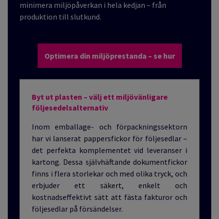
minimera miljöpåverkan i hela kedjan – från
produktion till slutkund.
Optimera din miljöprestanda – se hur
Byt ut plasten – välj ett miljövänligare
följesedelsalternativ
I
nom emballage- och förpackningssektorn
har vi lanserat pappersfickor för följesedlar –
det perfekta komplementet vid leveranser i
kartong. Dessa självhäftande dokumentfickor
finns i flera storlekar och med olika tryck, och
erbjuder ett säkert, enkelt och
kostnadseffektivt sätt att fästa fakturor och
följesedlar på försändelser.