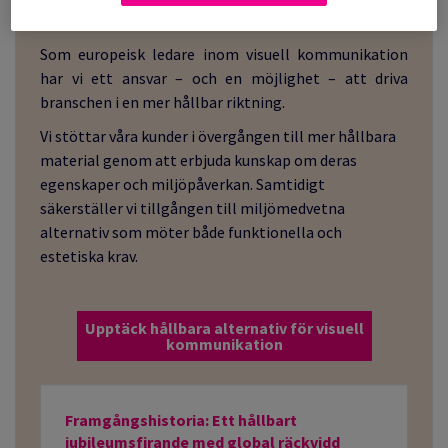
Visual Communication
Som europeisk ledare inom visuell kommunikation
har vi ett ansvar – och en möjlighet – att driva
branschen i en mer hållbar riktning.
Vi stöttar våra kunder i övergången till mer hållbara
material genom att erbjuda kunskap om deras
egenskaper och miljöpåverkan. Samtidigt
säkerställer vi tillgången till miljömedvetna
alternativ som möter både funktionella och
estetiska krav.
Upptäck hållbara alternativ för visuell
kommunikation
Framgångshistoria: Ett hållbart
jubileumsfirande med global räckvidd