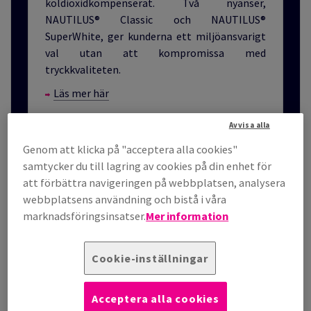
koldioxidkompenserat. Två nyanser,
NAUTILUS® Classic och NAUTILUS®
SuperWhite, ger kunderna ett miljöansvarigt
val utan att kompromissa med
tryckkvaliteten.
Läs mer här
Avvisa alla
Genom att klicka på "acceptera alla cookies"
samtycker du till lagring av cookies på din enhet för
att förbättra navigeringen på webbplatsen, analysera
webbplatsens användning och bistå i våra
marknadsföringsinsatser.
Mer information
Cookie-inställningar
Acceptera alla cookies