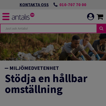
010-707 70 00
KONTAKTA OSS
UDANDE
NDEN
NIKATION
ANDEN
MILJÖMEDVETENHET
LBAR OMSTÄLLNING
Stödja en hållbar
NIKATION
T MILJÖARBETE
omställning
CH UTVECKLA