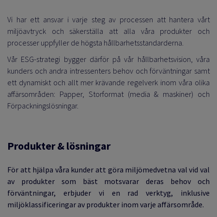
Vi har ett ansvar i varje steg av processen att hantera vårt
LAD AV INTEGRITET
miljöavtryck och säkerställa att alla våra produkter och
processer uppfyller de högsta hållbarhetsstandarderna.
Vår ESG-strategi bygger därför på vår hållbarhetsvision, våra
FÄRSOMRÅDEN
kunders och andra intressenters behov och förväntningar samt
ett dynamiskt och allt mer krävande regelverk inom våra olika
affärsområden: Papper, Storformat (media & maskiner) och
KAT
Förpackningslösningar.
T
Produkter & lösningar
För att hjälpa våra kunder att göra miljömedvetna val vid val
av produkter som bäst motsvarar deras behov och
förväntningar, erbjuder vi en rad verktyg, inklusive
miljöklassificeringar av produkter inom varje affärsområde.