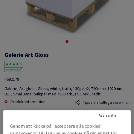
Galerie Art Gloss
#692178
Galerie, Art gloss, Gloss, white, träfri, 130g/m2, 720mm x 1020mm,
B1+, Smal Bana, bulkpall med 7500 ark., FSC Mix Credit
Produktinformation
Tipsa en kollega via e-mail
Avvisa alla
Listpris
SEK 2 597,51
Genom att klicka på "acceptera alla cookies"
per 1 000 Sheet(s)
samtycker du till lagring av cookies på din enhet för