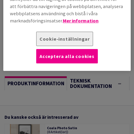
(95,5 kg )
att förbättra navigeringen på webbplatsen, analysera
I LAGER
webbplatsens användning och bistå i våra
Vägledning om enheter
marknadsföringsinsatser.
Mer information
Sheet(s)
Cookie-inställningar
−
+
Acceptera alla cookies
TEKNISK
PRODUKTINFORMATION
DOKUMENTATION
Du kanske också är intresserad av
Coala Photo Satin
(8 Artikel(lar))