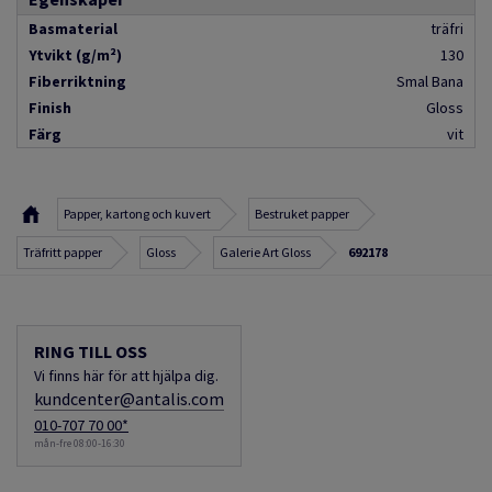
Basmaterial
träfri
Ytvikt (g/m²)
130
Fiberriktning
Smal Bana
Finish
Gloss
Färg
vit
Papper, kartong och kuvert
Bestruket papper
Träfritt papper
Gloss
Galerie Art Gloss
692178
RING TILL OSS
Vi finns här för att hjälpa dig.
kundcenter@antalis.com
010-707 70 00*
mån-fre 08:00-16:30