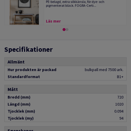
PE-belagd, extra silkkänsla, för dye- och
pigmenterat bläck. FOGRA-Certi...
Läs mer
Specifikationer
Allmänt
Hur produkten är packad
bulkpall med 7500 ark.
Standardformat
B1+
Mått
Bredd (mm)
720
Längd (mm)
1020
Tjocklek (mm)
0.094
Tjocklek (my)
94
Egenskaper