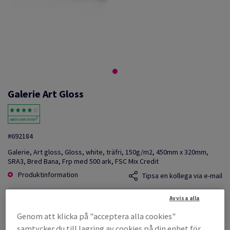
Galerie Art Gloss
#692184
Galerie, Art gloss, Gloss, white, träfri, 150g/m2, 450mm x 320mm,
SRA3, Bred Bana, Frp med 500 ark, FSC Mix Credit
Produktinformation
Tipsa en kollega via e-mail
Avvisa alla
Listpris
SEK 772,88
Genom att klicka på "acceptera alla cookies"
per 1 000 Sheet(s)
samtycker du till lagring av cookies på din enhet för