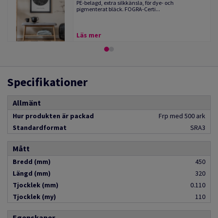
PE-belagd, extra silkkänsla, för dye- och
pigmenterat bläck. FOGRA-Certi...
Läs mer
Specifikationer
Allmänt
Hur produkten är packad
Frp med 500 ark
Standardformat
SRA3
Mått
Bredd (mm)
450
Längd (mm)
320
Tjocklek (mm)
0.110
Tjocklek (my)
110
Egenskaper