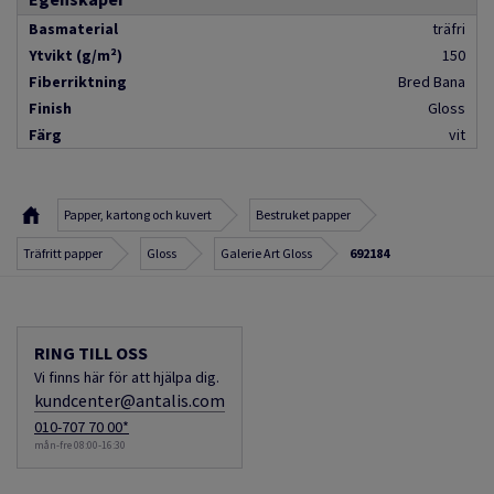
Basmaterial
träfri
Ytvikt (g/m²)
150
Fiberriktning
Bred Bana
Finish
Gloss
Färg
vit
Papper, kartong och kuvert
Bestruket papper
Träfritt papper
Gloss
Galerie Art Gloss
692184
RING TILL OSS
Vi finns här för att hjälpa dig.
kundcenter@antalis.com
010-707 70 00*
mån-fre 08:00-16:30