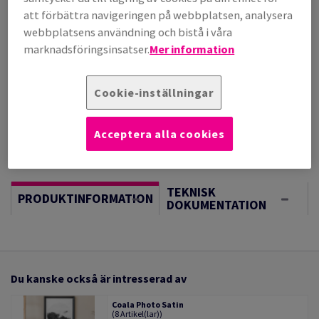
(21,6 kg )
att förbättra navigeringen på webbplatsen, analysera
I LAGER
webbplatsens användning och bistå i våra
Vägledning om enheter
marknadsföringsinsatser.
Mer information
Sheet(s)
Cookie-inställningar
−
+
Acceptera alla cookies
TEKNISK
PRODUKTINFORMATION
DOKUMENTATION
Du kanske också är intresserad av
Coala Photo Satin
(8 Artikel(lar))