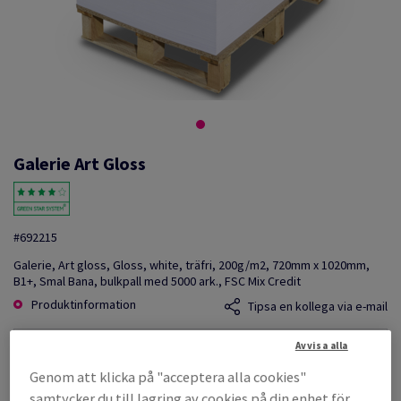
Galerie Art Gloss
#692215
Galerie, Art gloss, Gloss, white, träfri, 200g/m2, 720mm x 1020mm,
B1+, Smal Bana, bulkpall med 5000 ark., FSC Mix Credit
Produktinformation
Tipsa en kollega via e-mail
Avvisa alla
Listpris
SEK 4 062,78
Genom att klicka på "acceptera alla cookies"
per 1 000 Sheet(s)
samtycker du till lagring av cookies på din enhet för