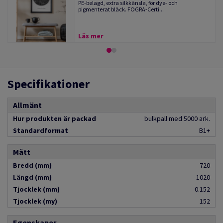
PE-belagd, extra silkkänsla, för dye- och
pigmenterat bläck. FOGRA-Certi...
Läs mer
Specifikationer
Allmänt
Hur produkten är packad
bulkpall med 5000 ark.
Standardformat
B1+
Mått
Bredd (mm)
720
Längd (mm)
1020
Tjocklek (mm)
0.152
Tjocklek (my)
152
Egenskaper