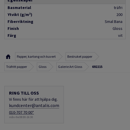
Basmaterial
träfri
Ytvikt (g/m²)
200
Fiberriktning
Smal Bana
Finish
Gloss
Färg
vit
Papper, kartong och kuvert
Bestruket papper
Träfritt papper
Gloss
Galerie Art Gloss
692215
RING TILL OSS
Vi finns här för att hjälpa dig.
kundcenter@antalis.com
010-707 70 00*
mån-fre 08:00-16:30