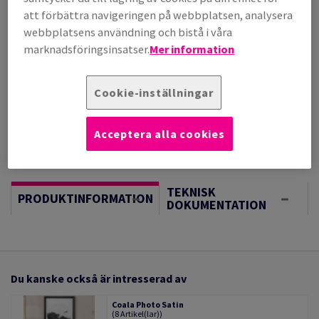
(147 kg )
att förbättra navigeringen på webbplatsen, analysera
I LAGER
webbplatsens användning och bistå i våra
Vägledning om enheter
marknadsföringsinsatser.
Mer information
Sheet(s)
Cookie-inställningar
−
+
Acceptera alla cookies
TEKNISK
PRODUKTINFORMATION
DOKUMENTATION
Du kanske också är intresserad av
Coala Photo Satin
(8 Artikel(lar))