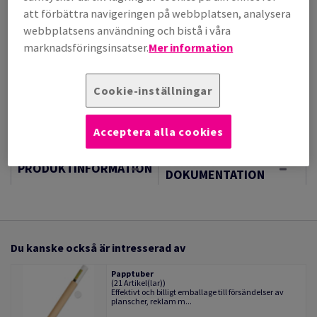
att förbättra navigeringen på webbplatsen, analysera
webbplatsens användning och bistå i våra
Sheet(s)
marknadsföringsinsatser.
Mer information
−
+
Cookie-inställningar
Acceptera alla cookies
TEKNISK
PRODUKTINFORMATION
DOKUMENTATION
Du kanske också är intresserad av
Papptuber
(21 Artikel(lar))
Effektivt och billigt emballage till försändelser av
planscher, reklam m...