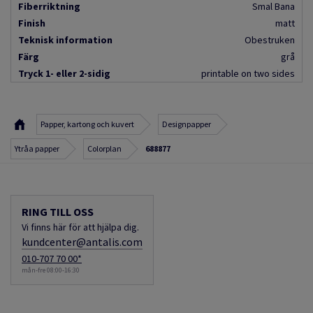
Fiberriktning
Smal Bana
Finish
matt
Teknisk information
Obestruken
Färg
grå
Tryck 1- eller 2-sidig
printable on two sides
Papper, kartong och kuvert
Designpapper
Ytråa papper
Colorplan
688877
RING TILL OSS
Vi finns här för att hjälpa dig.
kundcenter@antalis.com
010-707 70 00*
mån-fre 08:00-16:30