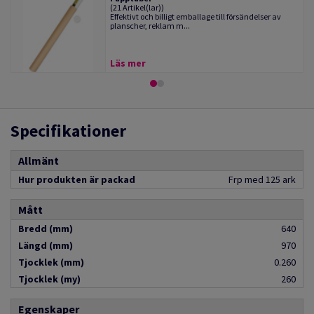
(21 Artikel(lar))
Effektivt och billigt emballage till försändelser av
planscher, reklam m...
Läs mer
Specifikationer
Allmänt
Hur produkten är packad
Frp med 125 ark
Mått
Bredd (mm)
640
Längd (mm)
970
Tjocklek (mm)
0.260
Tjocklek (my)
260
Egenskaper