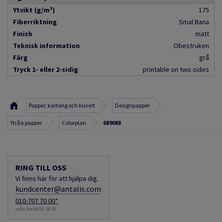
Ytvikt (g/m²)
175
Fiberriktning
Smal Bana
Finish
matt
Teknisk information
Obestruken
Färg
grå
Tryck 1- eller 2-sidig
printable on two sides
Papper, kartong och kuvert
Designpapper
Ytråa papper
Colorplan
689088
RING TILL OSS
Vi finns här för att hjälpa dig.
kundcenter@antalis.com
010-707 70 00*
mån-fre 08:00-16:30