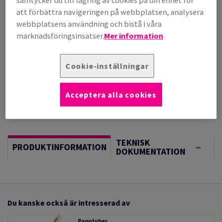
samtycker du till lagring av cookies på din enhet för
(109 kg )
att förbättra navigeringen på webbplatsen, analysera
BESTÄLLNINGSVARA, INGEN RETURRÄTT, FÖRVÄNTAT
webbplatsens användning och bistå i våra
LEV.DATUM 02/09/2026
marknadsföringsinsatser.
Mer information
Vägledning om enheter
Sheet(s)
Cookie-inställningar
−
+
Acceptera alla cookies
TEKNISK
PRODUKTINFORMATION
DOKUMENTATION
Du kanske också är intresserad av
Papptuber