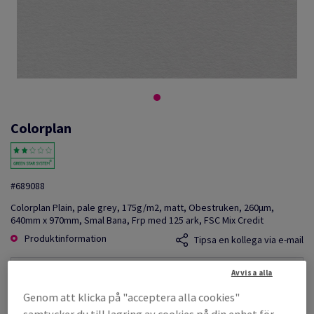
Colorplan
#689088
Colorplan Plain, pale grey, 175g/m2, matt, Obestruken, 260µm,
640mm x 970mm, Smal Bana, Frp med 125 ark, FSC Mix Credit
Produktinformation
Tipsa en kollega via e-mail
Avvisa alla
Listpris
SEK 59 115,00
Genom att klicka på "acceptera alla cookies"
per 1 000 Sheet(s)