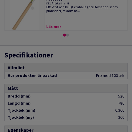
(21 Artikel(lar))
Effektivt och billigt emballage till försändelser av
planscher, reklam m...
Läs mer
Specifikationer
Allmänt
Hur produkten är packad
Frp med 100 ark
Mått
Bredd (mm)
520
Längd (mm)
780
Tjocklek (mm)
0.360
Tjocklek (my)
360
Egenskaper