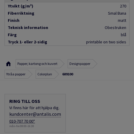
Ytvikt (g/m²)
270
Fiberriktning
Smal Bana
Finish
matt
Teknisk information
Obestruken
Färg
blå
Tryck 1- eller 2-sidig
printable on two sides
Papper, kartong och kuvert
Designpapper
Ytråa papper
Colorplan
689100
RING TILL OSS
Vi finns här för att hjälpa dig.
kundcenter@antalis.com
010-707 70 00*
mån-fre 08:00-16:30