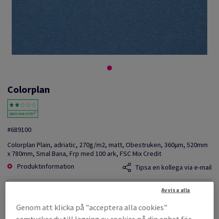
Colorplan
#689100
Colorplan Plain, adriatic, 270g/m2, matt, Obestruken, 360µm, 520mm
x 780mm, Smal Bana, Frp med 100 ark, FSC Mix Credit
Produktinformation
Tipsa en kollega via e-mail
Avvisa alla
Listpris
SEK 59 601,15
Genom att klicka på "acceptera alla cookies"
per 1 000 Sheet(s)