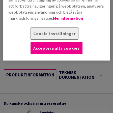
samtycker du till lagring av cookies på din enhet för
(110 kg )
att förbättra navigeringen på webbplatsen, analysera
BESTÄLLNINGSVARA, INGEN RETURRÄTT, FÖRVÄNTAT
webbplatsens användning och bistå i våra
LEV.DATUM 02/09/2026
marknadsföringsinsatser.
Mer information
Vägledning om enheter
Sheet(s)
Cookie-inställningar
−
+
Acceptera alla cookies
TEKNISK
PRODUKTINFORMATION
DOKUMENTATION
Du kanske också är intresserad av
Papptuber