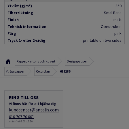
Ytvikt (g/m²)
350
Fiberriktning
Smal Bana
Finish
matt
Teknisk information
Obestruken
Färg
pink
Tryck 1- eller 2-sidig
printable on two sides
Papper, kartong och kuvert
Designpapper
Ytråa papper
Colorplan
689286
RING TILL OSS
Vi finns här för att hjälpa dig.
kundcenter@antalis.com
010-707 70 00*
mån-fre 08:00-16:30