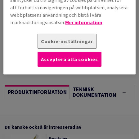
samtycker du till lagring av cookies på din enhet för
(142 kg )
att förbättra navigeringen på webbplatsen, analysera
BESTÄLLNINGSVARA, INGEN RETURRÄTT, FÖRVÄNTAT
webbplatsens användning och bistå i våra
LEV.DATUM 02/09/2026
marknadsföringsinsatser.
Mer information
Vägledning om enheter
Sheet(s)
Cookie-inställningar
−
+
Acceptera alla cookies
TEKNISK
PRODUKTINFORMATION
DOKUMENTATION
Du kanske också är intresserad av
Papptuber