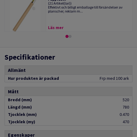
(21 Artikel(lar))
Effektivt och billigt emballage till försändelser av
planscher, reklam m...
Läs mer
Specifikationer
Allmänt
Hur produkten är packad
Frp med 100 ark
Mått
Bredd (mm)
520
Längd (mm)
780
Tjocklek (mm)
0.470
Tjocklek (my)
470
Egenskaper