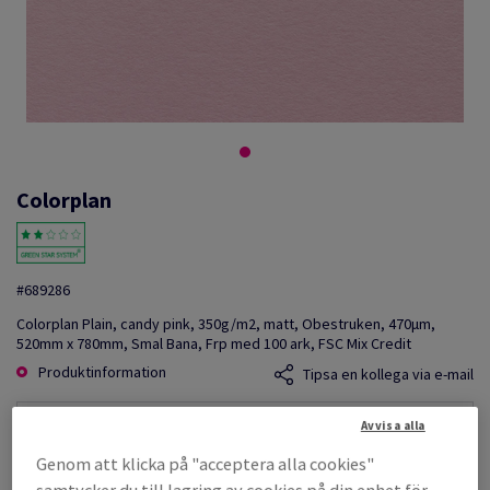
Colorplan
#689286
Colorplan Plain, candy pink, 350g/m2, matt, Obestruken, 470µm,
520mm x 780mm, Smal Bana, Frp med 100 ark, FSC Mix Credit
Produktinformation
Tipsa en kollega via e-mail
Avvisa alla
Listpris
SEK 77 340,90
Genom att klicka på "acceptera alla cookies"
per 1 000 Sheet(s)