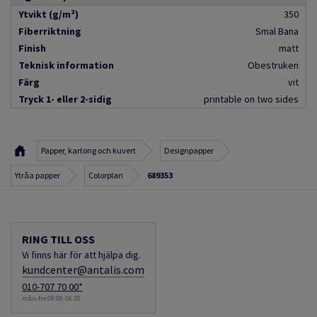
Ytvikt (g/m²)
350
Fiberriktning
Smal Bana
Finish
matt
Teknisk information
Obestruken
Färg
vit
Tryck 1- eller 2-sidig
printable on two sides
Papper, kartong och kuvert
Designpapper
Ytråa papper
Colorplan
689353
RING TILL OSS
Vi finns här för att hjälpa dig.
kundcenter@antalis.com
010-707 70 00*
mån-fre 08:00-16:30