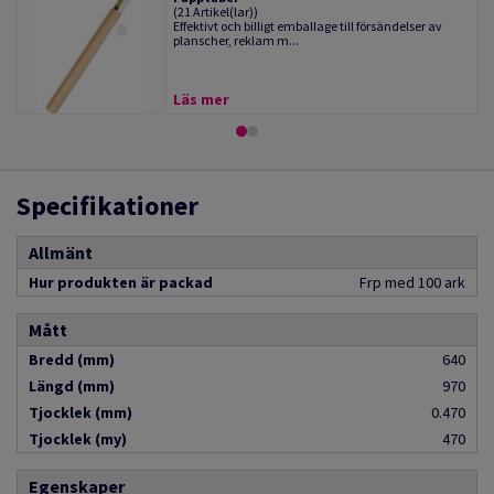
(21 Artikel(lar))
Effektivt och billigt emballage till försändelser av
planscher, reklam m...
Läs mer
Specifikationer
Allmänt
Hur produkten är packad
Frp med 100 ark
Mått
Bredd (mm)
640
Längd (mm)
970
Tjocklek (mm)
0.470
Tjocklek (my)
470
Egenskaper