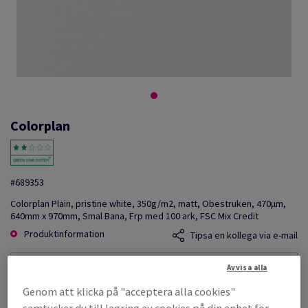
Colorplan
#689353
Colorplan Plain, pristine white, 350g/m2, matt, Obestruken, 470µm,
640mm x 970mm, Smal Bana, Frp med 100 ark, FSC Mix Credit
Produktinformation
Tipsa en kollega via e-mail
Avvisa alla
Listpris
SEK 118 328,70
Genom att klicka på "acceptera alla cookies"
per 1 000 Sheet(s)