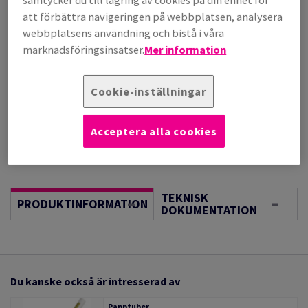
samtycker du till lagring av cookies på din enhet för
(217 kg )
att förbättra navigeringen på webbplatsen, analysera
BESTÄLLNINGSVARA, INGEN RETURRÄTT, FÖRVÄNTAT
webbplatsens användning och bistå i våra
LEV.DATUM 02/09/2026
marknadsföringsinsatser.
Mer information
Vägledning om enheter
Sheet(s)
Cookie-inställningar
−
+
Acceptera alla cookies
TEKNISK
PRODUKTINFORMATION
DOKUMENTATION
Du kanske också är intresserad av
Papptuber