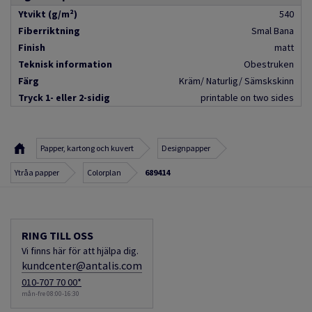
Ytvikt (g/m²)
540
Fiberriktning
Smal Bana
Finish
matt
Teknisk information
Obestruken
Färg
Kräm/ Naturlig/ Sämskskinn
Tryck 1- eller 2-sidig
printable on two sides
Papper, kartong och kuvert
Designpapper
Ytråa papper
Colorplan
689414
RING TILL OSS
Vi finns här för att hjälpa dig.
kundcenter@antalis.com
010-707 70 00*
mån-fre 08:00-16:30