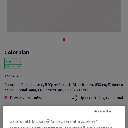
Colorplan
#689414
Colorplan Plain, natural, 540g/m2, matt, Obestruken, 690µm, 510mm x
770mm, Smal Bana, Frp med 50 ark, FSC Mix Credit
Produktinformation
Tipsa en kollega via e-mail
Avvisa alla
Listpris
SEK 136 587,15
Genom att klicka på "acceptera alla cookies"
per 1 000 Sheet(s)