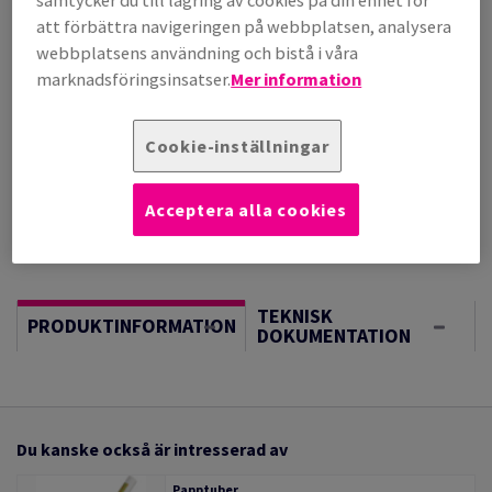
samtycker du till lagring av cookies på din enhet för
(212 kg )
att förbättra navigeringen på webbplatsen, analysera
BESTÄLLNINGSVARA, INGEN RETURRÄTT, FÖRVÄNTAT
webbplatsens användning och bistå i våra
LEV.DATUM 01/09/2026
marknadsföringsinsatser.
Mer information
Vägledning om enheter
Sheet(s)
Cookie-inställningar
−
+
Acceptera alla cookies
TEKNISK
PRODUKTINFORMATION
DOKUMENTATION
Du kanske också är intresserad av
Papptuber