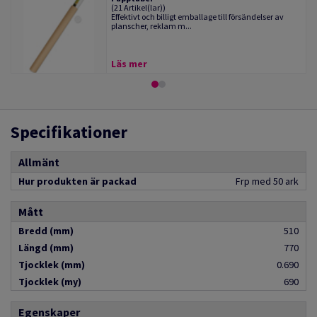
(21 Artikel(lar))
Effektivt och billigt emballage till försändelser av
planscher, reklam m...
Läs mer
Specifikationer
Allmänt
Hur produkten är packad
Frp med 50 ark
Mått
Bredd (mm)
510
Längd (mm)
770
Tjocklek (mm)
0.690
Tjocklek (my)
690
Egenskaper