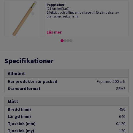
Papptuber
(21 Artikel(lar))
Effektivt och billigt emballage till försändelser av
planscher, reklam m...
Läs mer
Specifikationer
Allmänt
Hur produkten är packad
Frp med 500 ark
Standardformat
SRA2
Mått
Bredd (mm)
450
Längd (mm)
640
Tjocklek (mm)
0.120
Tjocklek (my)
120