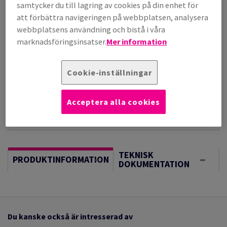
per 1 000 Sheet(s)
samtycker du till lagring av cookies på din enhet för
(28,8 kg )
att förbättra navigeringen på webbplatsen, analysera
I LAGER, LÄNGRE LEVERANS, FÖRVÄNTAT LEV.DATUM
webbplatsens användning och bistå i våra
17/08/2026
marknadsföringsinsatser.
Mer information
Vägledning om enheter
Sheet(s)
Cookie-inställningar
−
+
Acceptera alla cookies
TEKNISK
PRODUKTINFORMATION
DOKUMENTATION
Du kanske också är intresserad av