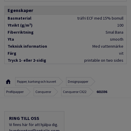
Egenskaper
Basmaterial
träfri ECF med 15% bomull
Ytvikt (g/m²)
100
Fiberriktning
Smal Bana
Yta
smooth
Teknisk information
Med vattenmärke
Färg
vit
Tryck 1- eller 2-sidig
printable on two sides
Papper, kartong och kuvert
Designpapper
Profilpapper
Conqueror
Conqueror CX22
601336
RING TILL OSS
Vi finns här för att hjälpa dig.
kundcenter@antalis.com